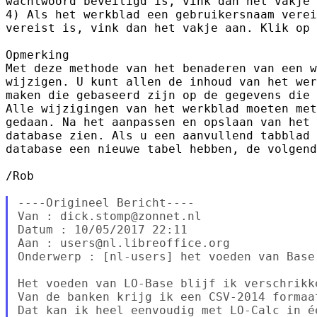
wachtwoord beveiligd is, vink dan het vakje 
4) Als het werkblad een gebruikersnaam verei
vereist is, vink dan het vakje aan. Klik op 
Opmerking

Met deze methode van het benaderen van een w
wijzigen. U kunt allen de inhoud van het wer
maken die gebaseerd zijn op de gegevens die 
Alle wijzigingen van het werkblad moeten met
gedaan. Na het aanpassen en opslaan van het 
database zien. Als u een aanvullend tabblad 
database een nieuwe tabel hebben, de volgend
/Rob

----Origineel Bericht----

Van : dick.stomp@zonnet.nl

Datum : 10/05/2017 22:11

Aan : users@nl.libreoffice.org

Onderwerp : [nl-users] het voeden van Base

Het voeden van LO-Base blijf ik verschrikk
Van de banken krijg ik een CSV-2014 formaa
Dat kan ik heel eenvoudig met LO-Calc in é