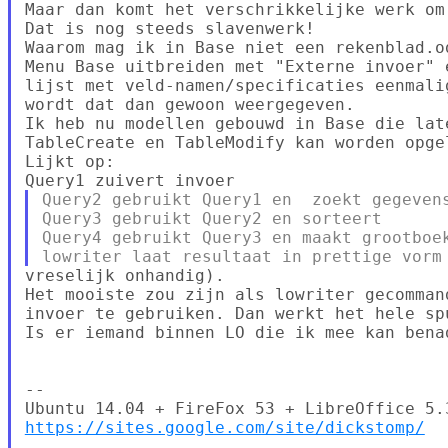
Maar dan komt het verschrikkelijke werk om
Dat is nog steeds slavenwerk!

Waarom mag ik in Base niet een rekenblad.o
Menu Base uitbreiden met "Externe invoer" 
lijst met veld-namen/specificaties eenmali
wordt dat dan gewoon weergegeven.

Ik heb nu modellen gebouwd in Base die lat
TableCreate en TableModify kan worden opgel
Lijkt op:

Query2 gebruikt Query1 en  zoekt gegevens
Query3 gebruikt Query2 en sorteert

Query4 gebruikt Query3 en maakt grootboek
vreselijk onhandig).

Het mooiste zou zijn als lowriter gecomman
invoer te gebruiken. Dan werkt het hele spu
​Is er iemand binnen LO die ik mee kan benad
-- 

https://sites.google.com/site/dickstomp/