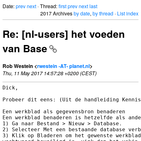
Date:
prev
next
· Thread:
first
prev
next
last
2017 Archives
by date
,
by thread
·
List index
Re: [nl-users] het voeden
van Base
Rob Westein <
rwestein -AT- planet.nl
>
Thu, 11 May 2017 14:57:28 +0200 (CEST)
Dick,

Probeer dit eens: (Uit de handleiding Kennis
Een werkblad als gegevensbron benaderen

Een werkblad benaderen is hetzelfde als ande
1) Ga naar Bestand > Nieuw > Database.

2) Selecteer Met een bestaande database verb
3) Klik op Bladeren om het gewenste werkblad