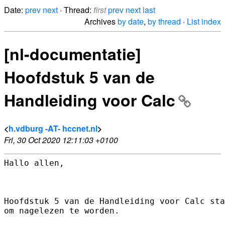
Date:
prev
next
· Thread:
first
prev
next
last
Archives
by date
,
by thread
·
List index
[nl-documentatie]
Hoofdstuk 5 van de
Handleiding voor Calc
<
h.vdburg -AT- hccnet.nl
>
Fri, 30 Oct 2020 12:11:03 +0100
Hallo allen,

Hoofdstuk 5 van de Handleiding voor Calc sta
om nagelezen te worden.
