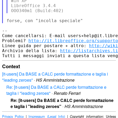
Win XP

LibreOffice 3.4.4

--

Come cancellarsi: E-mail users+help@it.libre
Problemi? 
http://it.libreoffice.org/supporto
Linee guida per postare + altro: 
http://wiki
Archivio della lista: 
http://listarchives.li
Context
[it-users] Da BASE a CALC perde formattazione e taglia i
"leading zeroes"
·
HS Amministrazione
Re: [it-users] Da BASE a CALC perde formattazione e
taglia i "leading zeroes"
·
Renato Ferrari
Re: [it-users] Da BASE a CALC perde formattazione
e taglia i "leading zeroes"
·
HS Amministrazione
Privacy Policy
|
Impressum (Legal Info)
|
: Unless
Copyright information