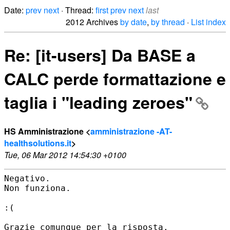
Date:
prev
next
· Thread:
first
prev
next
last
2012 Archives
by date
,
by thread
·
List index
Re: [it-users] Da BASE a
CALC perde formattazione e
taglia i "leading zeroes"
HS Amministrazione <
amministrazione -AT-
healthsolutions.it
>
Tue, 06 Mar 2012 14:54:30 +0100
Negativo.

Non funziona.

:(

Grazie comunque per la risposta.
