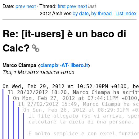
Date:
prev
next
· Thread:
first
prev
next
last
2012 Archives
by date
,
by thread
·
List index
Re: [it-users] è un baco di
Calc?
Marco Ciampa <
ciampix -AT- libero.it
>
Thu, 1 Mar 2012 18:55:16 +0100
Il file allegato (se vi arriva, sper
calcolare la dieta di una persona.

È molto semplice e con excel funzion