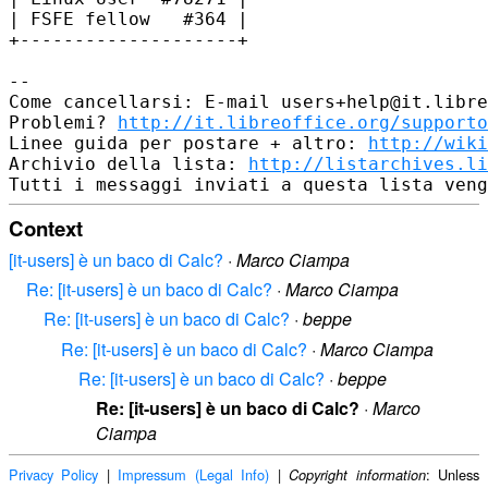
| FSFE fellow   #364 |

+--------------------+

-- 

Come cancellarsi: E-mail users+help@it.libre
Problemi? 
http://it.libreoffice.org/supporto
Linee guida per postare + altro: 
http://wiki
Archivio della lista: 
http://listarchives.li
Context
[it-users] è un baco di Calc?
·
Marco Ciampa
Re: [it-users] è un baco di Calc?
·
Marco Ciampa
Re: [it-users] è un baco di Calc?
·
beppe
Re: [it-users] è un baco di Calc?
·
Marco Ciampa
Re: [it-users] è un baco di Calc?
·
beppe
Re: [it-users] è un baco di Calc?
·
Marco
Ciampa
Privacy Policy
|
Impressum (Legal Info)
|
: Unless
Copyright information