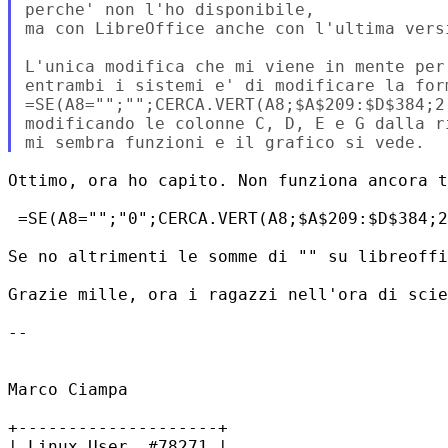
perche' non l'ho disponibile,

ma con LibreOffice anche con l'ultima vers
L'unica modifica che mi viene in mente per
entrambi i sistemi e' di modificare la for
=SE(A8="";"";CERCA.VERT(A8;$A$209:$D$384;2)
modificando le colonne C, D, E e G dalla ri
Ottimo, ora ho capito. Non funziona ancora t
 =SE(A8="";"0";CERCA.VERT(A8;$A$209:$D$384;2
Se no altrimenti le somme di "" su libreoffi
Grazie mille, ora i ragazzi nell'ora di scie
-- 

Marco Ciampa

+--------------------+

| Linux User  #78271 |
