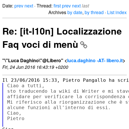
Date:
prev
next
· Thread:
first
prev
next
last
Archives
by date
,
by thread
·
List index
Re: [it-l10n] Localizzazione
Faq voci di menù
"\"Luca Daghino\"@Libero" <
luca.daghino -AT- libero.it
>
Fri, 24 Jun 2016 16:43:19 +0200
Ciao a tutti,

sto traducendo la wiki di Writer e mi stav
affidare per verificare la corrispondenza d
Mi riferisco alla riorganizzazione che è s
alcune funzioni all'interno di essi.

Ciao,

Pietro
