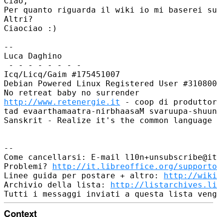
Ciao,

Per quanto riguarda il wiki io mi baserei su
Altri?

Ciaociao :)

--

Luca Daghino

 - - - - - - - -

Icq/Licq/Gaim #175451007

Debian Powered Linux Registered User #310800
http://www.retenergie.it
 - coop di produttor
tad evaarthamaatra-nirbhaasaM svaruupa-shuun
Sanskrit - Realize it's the common language 
--

Come cancellarsi: E-mail l10n+unsubscribe@it
Problemi? 
http://it.libreoffice.org/supporto
Linee guida per postare + altro: 
http://wiki
Archivio della lista: 
http://listarchives.li
Context