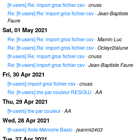
[fr-users] Re: import gros fichier csv
·
cnuss
Re: [fr-users] Re: import gros fichier csv
·
Jean-Baptiste
Faure
Sat, 01 May 2021
Re: [fr-users] Re: import gros fichier csv
·
Mamin Luc
Re: [fr-users] Re: import gros fichier csv
·
Ocleyr2lalune
[fr-users] Re: import gros fichier csv
·
cnuss
Re: [fr-users] import gros fichier csv
·
Jean-Baptiste Faure
Fri, 30 Apr 2021
[fr-users] import gros fichier csv
·
cnuss
Re: [fr-users] trie par couleur RESOLU
·
AA
Thu, 29 Apr 2021
[fr-users] trie par couleur
·
AA
Wed, 28 Apr 2021
[fr-users] Aide-Mémoire Basic
·
jeanmi2403
Tue, 27 Apr 2021