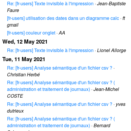
Re: [fr-users] Texte invisible à l'impression
·
Jean-Baptiste
Faure
[fr-users] utilisation des dates dans un diagramme calc
·
ft
gmail
[fr-users] couleur onglet
·
AA
Wed, 12 May 2021
Re: [fr-users] Texte invisible à l'impression
·
Lionel Allorge
Tue, 11 May 2021
Re: [fr-users] Analyse sémantique d'un fichier csv ?
·
Christian Herbé
Re: [fr-users] Analyse sémantique d'un fichier csv ? (
administration et traitement de journaux)
·
Jean-Michel
COSTE
Re: [fr-users] Analyse sémantique d'un fichier csv ?
·
yves
dutrieux
Re: [fr-users] Analyse sémantique d'un fichier csv ? (
administration et traitement de journaux)
·
Bernard