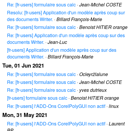
Re: [fr-users] formulaire sous calc
·
Jean-Michel COSTE
Resolu: [fr-users] Application d'un modèle après coup sur
des documents Writer.
·
Billard François-Marie
Re: [fr-users] formulaire sous calc
·
Benoist HITIER orange
Re: [fr-users] Application d'un modèle après coup sur des
documents Writer.
·
Jean-Luc
[fr-users] Application d'un modèle après coup sur des
documents Writer.
·
Billard François-Marie
Tue, 01 Jun 2021
Re: [fr-users] formulaire sous calc
·
Ocleyr2lalune
Re: [fr-users] formulaire sous calc
·
Jean-Michel COSTE
Re: [fr-users] formulaire sous calc
·
yves dutrieux
[fr-users] formulaire sous calc
·
Benoist HITIER orange
Re: [fr-users] l'ADD-Ons CorelPolyGUI non actif
·
linux
Mon, 31 May 2021
Re: [fr-users] l'ADD-Ons CorelPolyGUI non actif
·
Laurent
BP