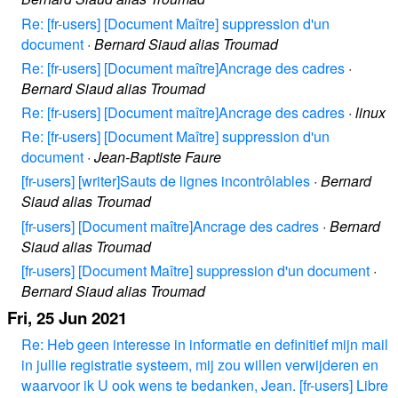
Re: [fr-users] [Document Maître] suppression d'un
document
·
Bernard Siaud alias Troumad
Re: [fr-users] [Document maître]Ancrage des cadres
·
Bernard Siaud alias Troumad
Re: [fr-users] [Document maître]Ancrage des cadres
·
linux
Re: [fr-users] [Document Maître] suppression d'un
document
·
Jean-Baptiste Faure
[fr-users] [writer]Sauts de lignes incontrôlables
·
Bernard
Siaud alias Troumad
[fr-users] [Document maître]Ancrage des cadres
·
Bernard
Siaud alias Troumad
[fr-users] [Document Maître] suppression d'un document
·
Bernard Siaud alias Troumad
Fri, 25 Jun 2021
Re: Heb geen interesse in informatie en definitief mijn mail
in jullie registratie systeem, mij zou willen verwijderen en
waarvoor ik U ook wens te bedanken, Jean. [fr-users] Libre