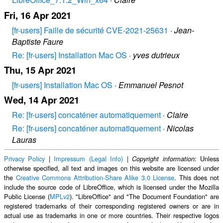
Fri, 16 Apr 2021
[fr-users] Faille de sécurité CVE-2021-25631
·
Jean-
Baptiste Faure
Re: [fr-users] Installation Mac OS
·
yves dutrieux
Thu, 15 Apr 2021
[fr-users] Installation Mac OS
·
Emmanuel Pesnot
Wed, 14 Apr 2021
Re: [fr-users] concaténer automatiquement
·
Claire
Re: [fr-users] concaténer automatiquement
·
Nicolas
Lauras
Privacy Policy
|
Impressum (Legal Info)
|
: Unless
Copyright information
otherwise specified, all text and images on this website are licensed under
the
Creative Commons Attribution-Share Alike 3.0 License
. This does not
include the source code of LibreOffice, which is licensed under the Mozilla
Public License (
MPLv2
). "LibreOffice" and "The Document Foundation" are
registered trademarks of their corresponding registered owners or are in
actual use as trademarks in one or more countries. Their respective logos