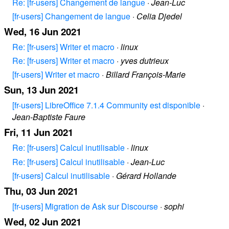
Re: [fr-users] Changement de langue
·
Jean-Luc
[fr-users] Changement de langue
·
Celia Djedel
Wed, 16 Jun 2021
Re: [fr-users] Writer et macro
·
linux
Re: [fr-users] Writer et macro
·
yves dutrieux
[fr-users] Writer et macro
·
Billard François-Marie
Sun, 13 Jun 2021
[fr-users] LibreOffice 7.1.4 Community est disponible
·
Jean-Baptiste Faure
Fri, 11 Jun 2021
Re: [fr-users] Calcul inutilisable
·
linux
Re: [fr-users] Calcul inutilisable
·
Jean-Luc
[fr-users] Calcul inutilisable
·
Gérard Hollande
Thu, 03 Jun 2021
[fr-users] Migration de Ask sur Discourse
·
sophi
Wed, 02 Jun 2021