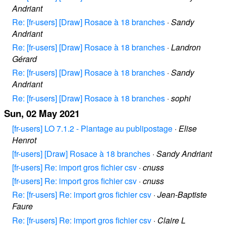
Andriant
Re: [fr-users] [Draw] Rosace à 18 branches
·
Sandy
Andriant
Re: [fr-users] [Draw] Rosace à 18 branches
·
Landron
Gérard
Re: [fr-users] [Draw] Rosace à 18 branches
·
Sandy
Andriant
Re: [fr-users] [Draw] Rosace à 18 branches
·
sophi
Sun, 02 May 2021
[fr-users] LO 7.1.2 - Plantage au publipostage
·
Elise
Henrot
[fr-users] [Draw] Rosace à 18 branches
·
Sandy Andriant
[fr-users] Re: import gros fichier csv
·
cnuss
[fr-users] Re: import gros fichier csv
·
cnuss
Re: [fr-users] Re: import gros fichier csv
·
Jean-Baptiste
Faure
Re: [fr-users] Re: import gros fichier csv
·
Claire L