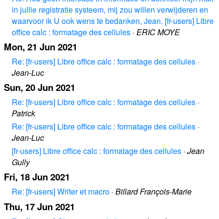
in jullie registratie systeem, mij zou willen verwijderen en
waarvoor ik U ook wens te bedanken, Jean. [fr-users] Libre
office calc : formatage des cellules
·
ERIC MOYE
Mon, 21 Jun 2021
Re: [fr-users] Libre office calc : formatage des cellules
·
Jean-Luc
Sun, 20 Jun 2021
Re: [fr-users] Libre office calc : formatage des cellules
·
Patrick
Re: [fr-users] Libre office calc : formatage des cellules
·
Jean-Luc
[fr-users] Libre office calc : formatage des cellules
·
Jean
Gully
Fri, 18 Jun 2021
Re: [fr-users] Writer et macro
·
Billard François-Marie
Thu, 17 Jun 2021