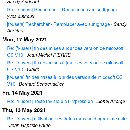
Sandy Andriant
Re: [fr-users] Rechercher - Remplacer avec surlignage
·
yves dutrieux
[fr-users] Rechercher - Remplacer avec surlignage
·
Sandy
Andriant
Mon, 17 May 2021
Re: [fr-users] fin des mises à jour des version de micosoft
OS V10
·
Jean-Michel PIERRE
Re: [fr-users] fin des mises à jour des version de micosoft
OS V10
·
Claire L
[fr-users] fin des mises à jour des version de micosoft OS
V10
·
Bernard Schoenacker
Fri, 14 May 2021
Re: [fr-users] Texte invisible à l'impression
·
Lionel Allorge
Thu, 13 May 2021
Re: [fr-users] utilisation des dates dans un diagramme calc
·
Jean-Baptiste Faure