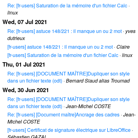
Re: [fr-users] Saturation de la mémoire d'un fichier Calc
·
linux
Wed, 07 Jul 2021
Re: [fr-users] astuce 148/221 : il manque un ou 2 mot
·
yves
dutrieux
[fr-users] astuce 148/221 : il manque un ou 2 mot
·
Claire
[fr-users] Saturation de la mémoire d'un fichier Calc
·
linux
Thu, 01 Jul 2021
Re: [fr-users] [DOCUMENT MAÎTRE]Dupliquer son style
dans un fichier texte (odt)
·
Bernard Siaud alias Troumad
Wed, 30 Jun 2021
Re: [fr-users] [DOCUMENT MAÎTRE]Dupliquer son style
dans un fichier texte (odt)
·
Jean-Michel COSTE
Re: [fr-users] [Document maître]Ancrage des cadres
·
Jean-
Michel COSTE
[fr-users] Certificat de signature électrique sur LibreOffice
·
Sébastien GAZAL