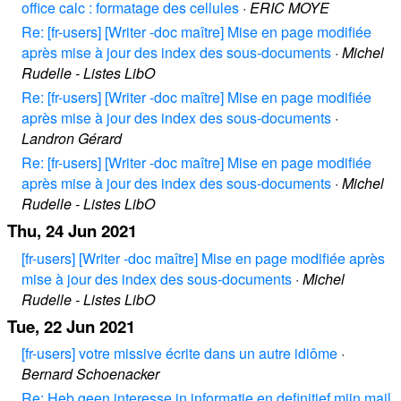
office calc : formatage des cellules
·
ERIC MOYE
Re: [fr-users] [Writer -doc maître] Mise en page modifiée
après mise à jour des index des sous-documents
·
Michel
Rudelle - Listes LibO
Re: [fr-users] [Writer -doc maître] Mise en page modifiée
après mise à jour des index des sous-documents
·
Landron Gérard
Re: [fr-users] [Writer -doc maître] Mise en page modifiée
après mise à jour des index des sous-documents
·
Michel
Rudelle - Listes LibO
Thu, 24 Jun 2021
[fr-users] [Writer -doc maître] Mise en page modifiée après
mise à jour des index des sous-documents
·
Michel
Rudelle - Listes LibO
Tue, 22 Jun 2021
[fr-users] votre missive écrite dans un autre idiôme
·
Bernard Schoenacker
Re: Heb geen interesse in informatie en definitief mijn mail