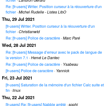
fichier
·
Landron Gérard
Re: [fr-users] Writer. Position curseur à la réouverture d'un
fichier
·
Michel Rudelle - Listes LibO
Thu, 29 Jul 2021
[fr-users] Writer. Position curseur à la réouverture d'un
fichier
·
Christianwtd
Re: [fr-users] Police de caractère
·
Marc Paré
Wed, 28 Jul 2021
Re: [fr-users] Message d’erreur avec le pack de langue de
la version 7.1
·
Hervé Le Dantec
Re: [fr-users] Police de caractère
·
Ysabeau
[fr-users] Police de caractère
·
Yannick
Fri, 23 Jul 2021
[fr-users] Saturation de la mémoire d'un fichier Calc suite et
fin
·
linux
Thu, 22 Jul 2021
[fr-users] Re: [fr-users] Nabble arrêté
·
sophi