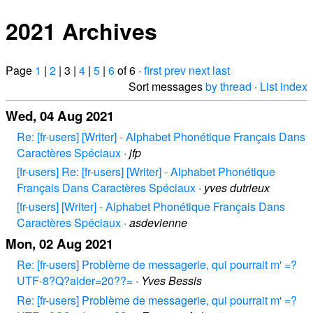
2021 Archives
Page
1
|
2
| 3 |
4
|
5
|
6
of 6 ·
first
prev
next
last
Sort messages
by thread
·
List index
Wed, 04 Aug 2021
Re: [fr-users] [Writer] - Alphabet Phonétique Français Dans
Caractères Spéciaux
·
jfp
[fr-users] Re: [fr-users] [Writer] - Alphabet Phonétique
Français Dans Caractères Spéciaux
·
yves dutrieux
[fr-users] [Writer] - Alphabet Phonétique Français Dans
Caractères Spéciaux
·
asdevienne
Mon, 02 Aug 2021
Re: [fr-users] Problème de messagerie, qui pourrait m' =?
UTF-8?Q?aider=20??=
·
Yves Bessis
Re: [fr-users] Problème de messagerie, qui pourrait m' =?