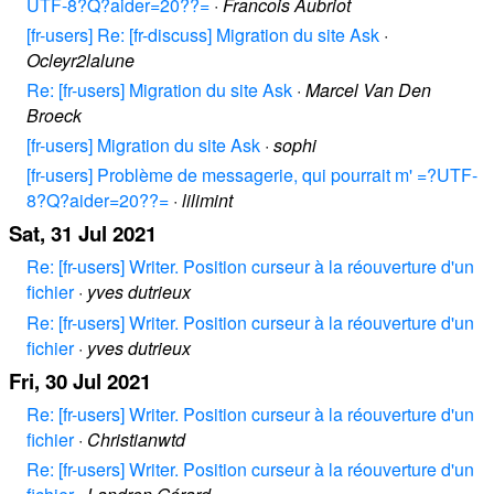
UTF-8?Q?aider=20??=
·
Francois Aubriot
[fr-users] Re: [fr-discuss] Migration du site Ask
·
Ocleyr2lalune
Re: [fr-users] Migration du site Ask
·
Marcel Van Den
Broeck
[fr-users] Migration du site Ask
·
sophi
[fr-users] Problème de messagerie, qui pourrait m' =?UTF-
8?Q?aider=20??=
·
lilimint
Sat, 31 Jul 2021
Re: [fr-users] Writer. Position curseur à la réouverture d'un
fichier
·
yves dutrieux
Re: [fr-users] Writer. Position curseur à la réouverture d'un
fichier
·
yves dutrieux
Fri, 30 Jul 2021
Re: [fr-users] Writer. Position curseur à la réouverture d'un
fichier
·
Christianwtd
Re: [fr-users] Writer. Position curseur à la réouverture d'un