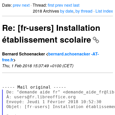
Date:
prev
next
· Thread:
first
prev
next
last
2018 Archives
by date
,
by thread
·
List index
Re: [fr-users] Installation
établissement scolaire
Bernard Schoenacker <
bernard.schoenacker -AT-
free.fr
>
Thu, 1 Feb 2018 15:37:49 +0100 (CET)
De: "demande aide fr" <demande_aide_fr@libr
À: users@fr.libreoffice.org

Envoyé: Jeudi 1 Février 2018 10:52:30

Objet: [fr-users] Installation établissemen