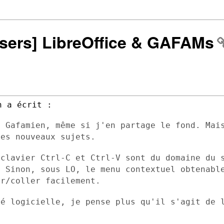
-users] LibreOffice & GAFAMs
t Gafamien, même si j'en partage le fond.
Mai
les
nouveaux sujets.
 clavier Ctrl-C et Ctrl-V sont du domaine
du 
s.
Sinon, sous LO, le menu contextuel obtenabl
er/coller facilement.
té logicielle, je pense plus qu'il s'agit
de 