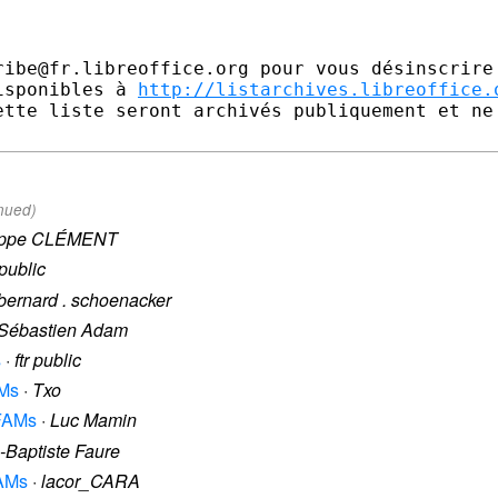
ibe@fr.libreoffice.org pour vous désinscrire

isponibles à 
http://listarchives.libreoffice.
ette liste seront archivés publiquement et ne 
inued)
lippe CLÉMENT
 public
bernard . schoenacker
Sébastien Adam
s
·
ftr public
AMs
·
Txo
AFAMs
·
Luc Mamin
-Baptiste Faure
FAMs
·
lacor_CARA