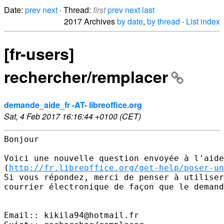
Date:
prev
next
· Thread:
first
prev
next
last
2017 Archives
by date
,
by thread
·
List index
[fr-users]
rechercher/remplacer
demande_aide_fr -AT- libreoffice.org
Sat, 4 Feb 2017 16:16:44 +0100 (CET)
Bonjour 

Voici une nouvelle question envoyée à l'aide
(
http://fr.libreoffice.org/get-help/poser-un
Si vous répondez, merci de penser à utiliser
courrier électronique de façon que le demand
Email:: kikila94@hotmail.fr 
