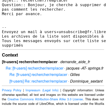
Sujet:: rechercher/remplacer 

Question:: Bonjour, je cherche à supprimer d
pas comment les rechercher.

Merci par avance. 

-- 

Envoyez un mail à users+unsubscribe@fr.libre
Les archives de la liste sont disponibles à 
Tous les messages envoyés sur cette liste se
Context
[fr-users] rechercher/remplacer
·
demande_aide_fr
Re: [fr-users] rechercher/remplacer
·
jacques -AT- springs.fr
Re: [fr-users] rechercher/remplacer
·
Gilles
[fr-users] Re: rechercher/remplacer
·
Dominique_sextant
Privacy Policy
|
Impressum (Legal Info)
|
: Unless
Copyright information
otherwise specified, all text and images on this website are licensed under
the
Creative Commons Attribution-Share Alike 3.0 License
. This does not
include the source code of LibreOffice, which is licensed under the Mozilla