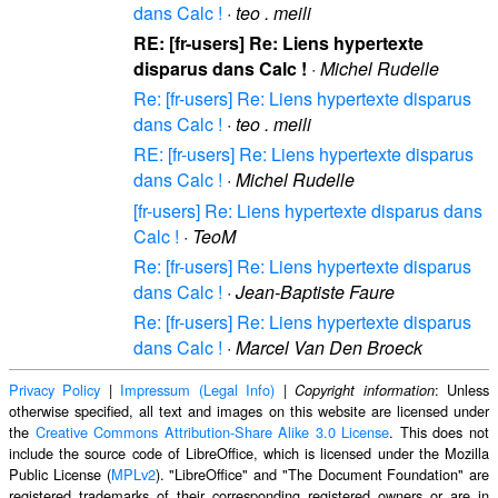
dans Calc !
·
teo . meili
RE: [fr-users] Re: Liens hypertexte
disparus dans Calc !
·
Michel Rudelle
Re: [fr-users] Re: Liens hypertexte disparus
dans Calc !
·
teo . meili
RE: [fr-users] Re: Liens hypertexte disparus
dans Calc !
·
Michel Rudelle
[fr-users] Re: Liens hypertexte disparus dans
Calc !
·
TeoM
Re: [fr-users] Re: Liens hypertexte disparus
dans Calc !
·
Jean-Baptiste Faure
Re: [fr-users] Re: Liens hypertexte disparus
dans Calc !
·
Marcel Van Den Broeck
Privacy Policy
|
Impressum (Legal Info)
|
: Unless
Copyright information
otherwise specified, all text and images on this website are licensed under
the
Creative Commons Attribution-Share Alike 3.0 License
. This does not
include the source code of LibreOffice, which is licensed under the Mozilla
Public License (
MPLv2
). "LibreOffice" and "The Document Foundation" are
registered trademarks of their corresponding registered owners or are in