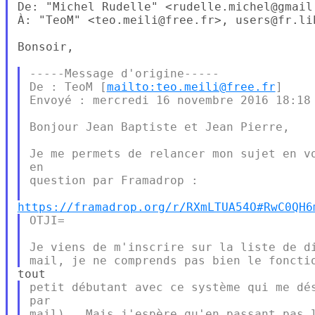
De: "Michel Rudelle" <rudelle.michel@gmail.
À: "TeoM" <teo.meili@free.fr>, users@fr.lib
Bonsoir,

-----Message d'origine-----

De : TeoM [
mailto:teo.meili@free.fr
]

Envoyé : mercredi 16 novembre 2016 18:18

Bonjour Jean Baptiste et Jean Pierre,

Je me permets de relancer mon sujet en vo
en

question par Framadrop :

https://framadrop.org/r/RXmLTUA54O#RwC0QH6
OTJI=

Je viens de m'inscrire sur la liste de di
petit débutant avec ce système qui me dés
par
