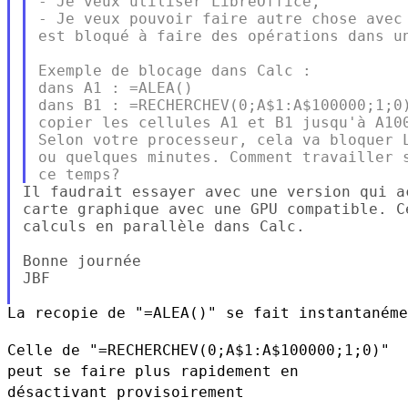
- Je veux utiliser LibreOffice,

- Je veux pouvoir faire autre chose avec 
est bloqué à faire des opérations dans un
Exemple de blocage dans Calc :

dans A1 : =ALEA()

dans B1 : =RECHERCHEV(0;A$1:A$100000;1;0)
copier les cellules A1 et B1 jusqu'à A100
Selon votre processeur, cela va bloquer L
ou quelques minutes. Comment travailler s
Il faudrait essayer avec une version qui a
carte graphique avec une GPU compatible. C
calculs en parallèle dans Calc.

Bonne journée

JBF

La recopie de "=ALEA()" se fait instantanéme
Celle de "=RECHERCHEV(0;A$1:A$100000;1;0)"
peut se faire plus rapidement
en
désactivant provisoirement