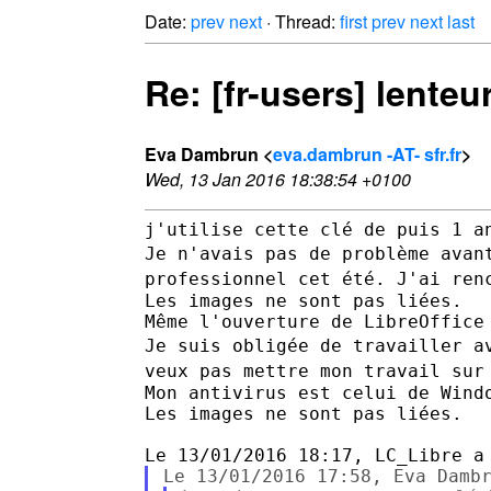
Date:
prev
next
· Thread:
first
prev
next
last
Re: [fr-users] lenteu
Eva Dambrun <
eva.dambrun -AT- sfr.fr
>
Wed, 13 Jan 2016 18:38:54 +0100
Je n'avais pas de problème avan
professionnel cet été.
J'ai ren
Les images ne sont pas liées.

Je suis obligée de travailler a
veux pas mettre mon travail sur
Mon antivirus est celui de Windo
Les images ne sont pas liées.
