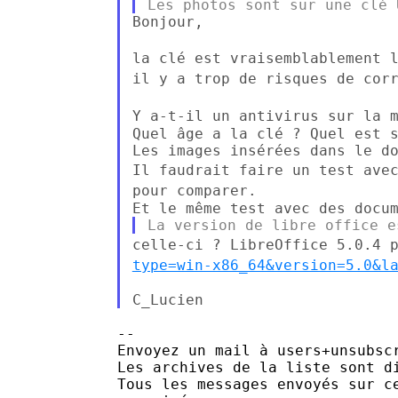
Bonjour,

la clé est vraisemblablement 
il y a trop de risques de cor
Y a-t-il un antivirus sur la 
Quel âge a la clé ? Quel est s
Il faudrait faire un test ave
pour comparer.
celle-ci ? LibreOffice 5.0.4 
type=win-x86_64&version=5.0&l
--

Envoyez un mail à users+unsubsc
Les archives de la liste sont d
Tous les messages envoyés sur c