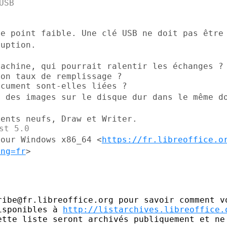
le point faible. Une clé USB ne doit pas
être
ruption.
machine, qui pourrait ralentir les
échanges ?
on taux de remplissage ?

c des images sur le disque dur dans le
même d
pour Windows x86_64
<
https://fr.libreoffice.o
ang=fr
>
ribe@fr.libreoffice.org pour savoir comment vo
isponibles à 
http://listarchives.libreoffice.
ette liste seront archivés publiquement et ne 