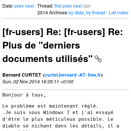
Date:
prev
next
· Thread:
first
prev
next
last
2014 Archives
by date
,
by thread
·
List index
[fr-users] Re: [fr-users] Re:
Plus de "derniers
documents utilisés"
Bernard CURTET <
curtet.bernard -AT- free.fr
>
Sun, 02 Nov 2014 16:35:11 +0100
Bonjour à tous,

.Je suis sous Windows 7 et j'ai essayé
d'être le plus méticuleux
possible. Le
diable se nichant dans les détails, il a