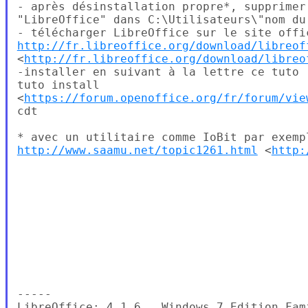
- après désinstallation propre*, supprimer
"LibreOffice" dans C:\Utilisateurs\"nom du
http://fr.libreoffice.org/download/libreof
<
http://fr.libreoffice.org/download/libreo
-installer en suivant à la lettre ce tuto :
tuto install

<
https://forum.openoffice.org/fr/forum/vie
cdt

http://www.saamu.net/topic1261.html
 <
http:
-----

LibreOffice: 4.1.6 , Windows 7 Edition Fam