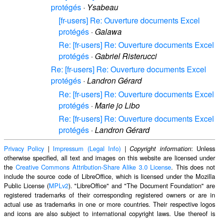
protégés
·
Ysabeau
[fr-users] Re: Ouverture documents Excel
protégés
·
Galawa
Re: [fr-users] Re: Ouverture documents Excel
protégés
·
Gabriel Risterucci
Re: [fr-users] Re: Ouverture documents Excel
protégés
·
Landron Gérard
Re: [fr-users] Re: Ouverture documents Excel
protégés
·
Marie jo Libo
Re: [fr-users] Re: Ouverture documents Excel
protégés
·
Landron Gérard
Privacy Policy
|
Impressum (Legal Info)
|
: Unless
Copyright information
otherwise specified, all text and images on this website are licensed under
the
Creative Commons Attribution-Share Alike 3.0 License
. This does not
include the source code of LibreOffice, which is licensed under the Mozilla
Public License (
MPLv2
). "LibreOffice" and "The Document Foundation" are
registered trademarks of their corresponding registered owners or are in
actual use as trademarks in one or more countries. Their respective logos
and icons are also subject to international copyright laws. Use thereof is