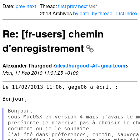
Date:
prev
next
· Thread:
first
prev
next
last
2013 Archives
by date
,
by thread
·
List index
Re: [fr-users] chemin
d'enregistrement
Alexander Thurgood <
alex.thurgood -AT- gmail.com
>
Mon, 11 Feb 2013 11:31:25 +0100
Le 11/02/2013 11:06, gege06 a écrit :

Bonjour,

Bonjour,

sous MacOSX en version 4 mais j'avais le m
précédente je n'arrive pas à choisir le ch
document ou je le souhaite.

J'ai été dans préférences, chemin, sauvega