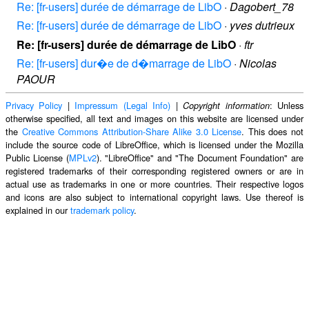
Re: [fr-users] durée de démarrage de LibO
·
Dagobert_78
Re: [fr-users] durée de démarrage de LibO
·
yves dutrieux
Re: [fr-users] durée de démarrage de LibO
·
ftr
Re: [fr-users] dur�e de d�marrage de LibO
·
Nicolas
PAOUR
Privacy Policy
|
Impressum (Legal Info)
|
: Unless
Copyright information
otherwise specified, all text and images on this website are licensed under
the
Creative Commons Attribution-Share Alike 3.0 License
. This does not
include the source code of LibreOffice, which is licensed under the Mozilla
Public License (
MPLv2
). "LibreOffice" and "The Document Foundation" are
registered trademarks of their corresponding registered owners or are in
actual use as trademarks in one or more countries. Their respective logos
and icons are also subject to international copyright laws. Use thereof is
explained in our
trademark policy
.