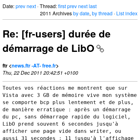
Date:
prev
next
· Thread:
first
prev
next
last
2011 Archives
by date
,
by thread
·
List index
Re: [fr-users] durée de
démarrage de LibO
ftr <
news.ftr -AT- free.fr
>
Thu, 22 Dec 2011 20:42:51 +0100
Toutes vos réactions me montrent que sur
Vista avec 3 GB de mémoire vive
mon système
se comporte bcp plus lentement et de plus,
de manière
erratique : après un démarrage
du pc, sans démarrage rapide du logiciel,
LibO prend souvent 6 secondes jusqu'à
afficher une page vide dans
writer, ou
aussi 31 secondes : 11 jusqu'à l'affichage