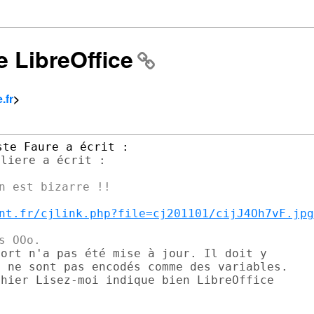
e LibreOffice
.fr
>
n est bizarre !!

nt.fr/cjlink.php?file=cj201101/cijJ4Oh7vF.jpg
ort n'a pas été mise à jour. Il doit y

 ne sont pas encodés comme des variables.

hier Lisez-moi indique bien LibreOffice
