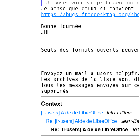
https://bugs.freedesktop.org/sh
Bonne journée

JBF

-- 

Seuls des formats ouverts peuven
-- 

Envoyez un mail à users+help@fr
Les archives de la liste sont d
Tous les messages envoyés sur c
Context
[fr-users] Aide de LibreOffice
·
felix rulliere
Re: [fr-users] Aide de LibreOffice
·
Jean-Ba
Re: [fr-users] Aide de LibreOffice
·
Jea