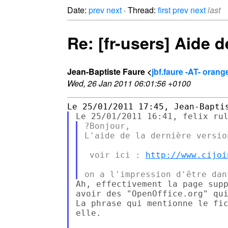
Date:
prev
next
· Thread:
first
prev
next
last
Re: [fr-users] Aide d
Jean-Baptiste Faure <
jbf.faure -AT- orange
Wed, 26 Jan 2011 06:01:56 +0100
?Bonjour,

L'aide de la dernière versio
 voir ici : 
http://www.cijoi
Ah, effectivement la page supp
avoir des "OpenOffice.org" qui
La phrase qui mentionne le fic
elle. 
