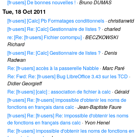
[fr-users] De bonnes nouvelles !
·
Bruno DUMAS
Tue, 18 Oct 2011
[fr-users] [Calc] Pb Formatages conditionnels
·
christianwtd
[fr-users] Re: [Calc] Gestionnaire de listes ?
·
charled
re: [Re: [fr-users] Fichier corrompu]
·
BECZKOWSKI
Richard
[fr-users] Re: [Calc] Gestionnaire de listes ?
·
Denis
Radwan
Re: [fr-users] accès à la passerelle Nabble
·
Marc Paré
Re: Fwd: Re: [fr-users] Bug LibreOffice 3.43 sur les TCD
·
Didier Georgieff
Re: [fr-users] [calc] : association de fichier à calc
·
Gérald
[fr-users] Re: [fr-users] impossible d'obtenir les noms de
fonctions en français dans calc
·
Jean-Baptiste Faure
[fr-users] Re: [fr-users] Re: impossible d'obtenir les noms
de fonctions en français dans calc
·
Yvon Henel
Re: [fr-users] impossible d'obtenir les noms de fonctions en