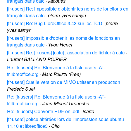
français dans calc
·
Jacques
[fr-users] Re: impossible d'obtenir les noms de fonctions en
français dans calc
·
pierre-yves samyn
[fr-users] Re: Bug LibreOffice 3.43 sur les TCD
·
pierre-
yves samyn
[fr-users] impossible d'obtenir les noms de fonctions en
français dans calc
·
Yvon Henel
[fr-users] Re: [fr-users] [calc] : association de fichier à calc
·
Laurent BALLAND-POIRIER
Re: [fr-users] Re: Bienvenue à la liste users -AT-
fr.libreoffice.org
·
Marc Polizzi (Free)
[fr-users] Quelle version de MIMO utiliser en production
·
Frederic Suel
Re: [fr-users] Re: Bienvenue à la liste users -AT-
fr.libreoffice.org
·
Jean-Michel Greneche
Re: [fr-users] Convertir PDF en .odt
·
isaric
[fr-users] police altérées lors de l'impression sous ubuntu
11.10 et libreoffice3
·
Clio