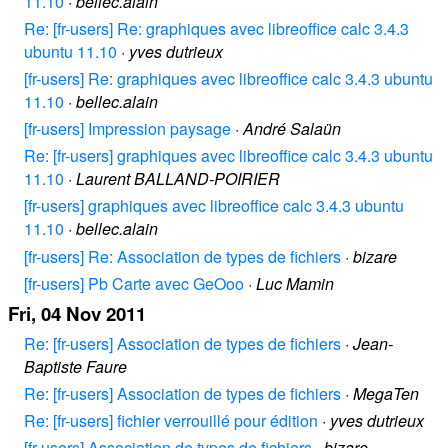
11.10
·
bellec.alain
Re: [fr-users] Re: graphiques avec libreoffice calc 3.4.3
ubuntu 11.10
·
yves dutrieux
[fr-users] Re: graphiques avec libreoffice calc 3.4.3 ubuntu
11.10
·
bellec.alain
[fr-users] Impression paysage
·
André Salaün
Re: [fr-users] graphiques avec libreoffice calc 3.4.3 ubuntu
11.10
·
Laurent BALLAND-POIRIER
[fr-users] graphiques avec libreoffice calc 3.4.3 ubuntu
11.10
·
bellec.alain
[fr-users] Re: Association de types de fichiers
·
bizare
[fr-users] Pb Carte avec GeOoo
·
Luc Mamin
Fri, 04 Nov 2011
Re: [fr-users] Association de types de fichiers
·
Jean-
Baptiste Faure
Re: [fr-users] Association de types de fichiers
·
MegaTen
Re: [fr-users] fichier verrouillé pour édition
·
yves dutrieux
[fr-users] Association de types de fichiers
·
bizare