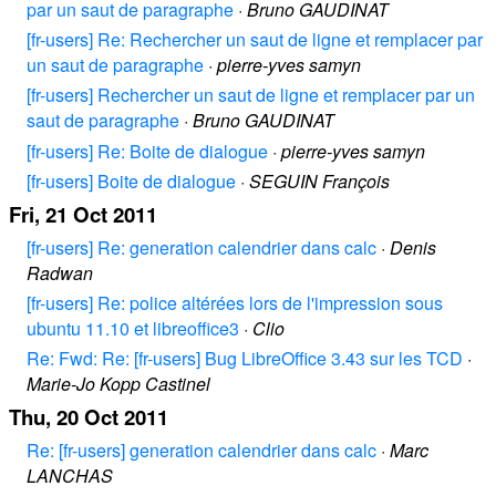
par un saut de paragraphe
·
Bruno GAUDINAT
[fr-users] Re: Rechercher un saut de ligne et remplacer par
un saut de paragraphe
·
pierre-yves samyn
[fr-users] Rechercher un saut de ligne et remplacer par un
saut de paragraphe
·
Bruno GAUDINAT
[fr-users] Re: Boite de dialogue
·
pierre-yves samyn
[fr-users] Boite de dialogue
·
SEGUIN François
Fri, 21 Oct 2011
[fr-users] Re: generation calendrier dans calc
·
Denis
Radwan
[fr-users] Re: police altérées lors de l'impression sous
ubuntu 11.10 et libreoffice3
·
Clio
Re: Fwd: Re: [fr-users] Bug LibreOffice 3.43 sur les TCD
·
Marie-Jo Kopp Castinel
Thu, 20 Oct 2011
Re: [fr-users] generation calendrier dans calc
·
Marc
LANCHAS