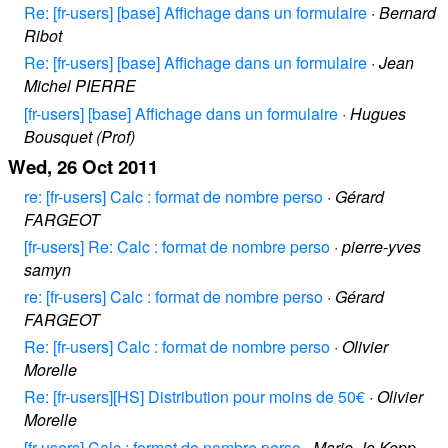
Re: [fr-users] [base] Affichage dans un formulaire
·
Bernard
Ribot
Re: [fr-users] [base] Affichage dans un formulaire
·
Jean
Michel PIERRE
[fr-users] [base] Affichage dans un formulaire
·
Hugues
Bousquet (Prof)
Wed, 26 Oct 2011
re: [fr-users] Calc : format de nombre perso
·
Gérard
FARGEOT
[fr-users] Re: Calc : format de nombre perso
·
pierre-yves
samyn
re: [fr-users] Calc : format de nombre perso
·
Gérard
FARGEOT
Re: [fr-users] Calc : format de nombre perso
·
Olivier
Morelle
Re: [fr-users][HS] Distribution pour moins de 50€
·
Olivier
Morelle
[fr-users] Calc : format de nombre perso
·
Marie-Jo Kopp