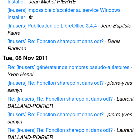
Installer
·
Jean Michel PIERRE
[fr-users] impossible d’accéder au service Windows
Installer
·
ftr
[fr-users] Publication de LibreOffice 3.4.4
·
Jean-Baptiste
Faure
[fr-users] Re: Fonction sharepoint dans odt?
·
Denis
Radwan
Tue, 08 Nov 2011
Re: [fr-users] générateur de nombres pseudo-aléatoires
·
Yvon Henel
[fr-users] Re: Fonction sharepoint dans odt?
·
pierre-yves
samyn
Re: [fr-users] Re: Fonction sharepoint dans odt?
·
Laurent
BALLAND-POIRIER
[fr-users] Re: Fonction sharepoint dans odt?
·
pierre-yves
samyn
Re: [fr-users] Re: Fonction sharepoint dans odt?
·
Laurent
BALLAND-POIRIER