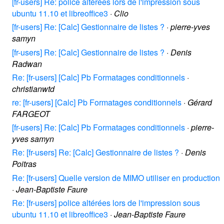
[fr-users] Re: police altérées lors de l'impression sous
ubuntu 11.10 et libreoffice3
·
Clio
[fr-users] Re: [Calc] Gestionnaire de listes ?
·
pierre-yves
samyn
[fr-users] Re: [Calc] Gestionnaire de listes ?
·
Denis
Radwan
Re: [fr-users] [Calc] Pb Formatages conditionnels
·
christianwtd
re: [fr-users] [Calc] Pb Formatages conditionnels
·
Gérard
FARGEOT
[fr-users] Re: [Calc] Pb Formatages conditionnels
·
pierre-
yves samyn
Re: [fr-users] Re: [Calc] Gestionnaire de listes ?
·
Denis
Poitras
Re: [fr-users] Quelle version de MIMO utiliser en production
·
Jean-Baptiste Faure
Re: [fr-users] police altérées lors de l'impression sous
ubuntu 11.10 et libreoffice3
·
Jean-Baptiste Faure