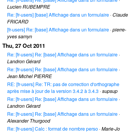
Lucien RUBEMPRE
Re: [fr-users] [base] Affichage dans un formulaire
·
Claude
FRICARD
[fr-users] Re: [base] Affichage dans un formulaire
·
pierre-
yves samyn
Thu, 27 Oct 2011
Re: [fr-users] Re: [base] Affichage dans un formulaire
·
Landron Gérard
Re: [fr-users] Re: [base] Affichage dans un formulaire
·
Jean Michel PIERRE
RE: [fr-users] Re: TR: pas de correction d'orthographe
après mise à jour de la version 3.4.2 à 3.4.3
·
supsup
Re: [fr-users] Re: [base] Affichage dans un formulaire
·
Landron Gérard
Re: [fr-users] Re: [base] Affichage dans un formulaire
·
Alexander Thurgood
Re: [fr-users] Calc : format de nombre perso
·
Marie-Jo