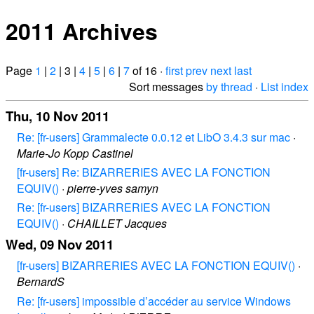
2011 Archives
Page
1
|
2
| 3 |
4
|
5
|
6
|
7
of 16 ·
first
prev
next
last
Sort messages
by thread
·
List index
Thu, 10 Nov 2011
Re: [fr-users] Grammalecte 0.0.12 et LibO 3.4.3 sur mac
·
Marie-Jo Kopp Castinel
[fr-users] Re: BIZARRERIES AVEC LA FONCTION
EQUIV()
·
pierre-yves samyn
Re: [fr-users] BIZARRERIES AVEC LA FONCTION
EQUIV()
·
CHAILLET Jacques
Wed, 09 Nov 2011
[fr-users] BIZARRERIES AVEC LA FONCTION EQUIV()
·
BernardS
Re: [fr-users] impossible d’accéder au service Windows