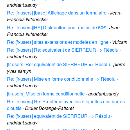
andriant.sandy
Re: [fr-users] [base] Affichage dans un formulaire
·
Jean-
Francois Nifenecker
Re: [fr-users][HS] Distribution pour moins de 50€
·
Jean-
Francois Nifenecker
Re: [fr-users] sites extensions et modèles en ligne
·
Vulcain
Re: [fr-users] Re: equivalent de SIERREUR => Résolu
·
andriant.sandy
[fr-users] Re: equivalent de SIERREUR => Résolu
·
pierre-
yves samyn
Re: [fr-users] Mise en forme conditionnelle => Résolu
·
andriant.sandy
[fr-users] Mise en forme conditionnelle
·
andriant.sandy
Re: [fr-users] Re: Problème avec les étiquettes des barres
d'outils
·
Didier Dorange-Pattoret
Re: [fr-users] equivalent de SIERREUR => Résolu
·
andriant.sandy