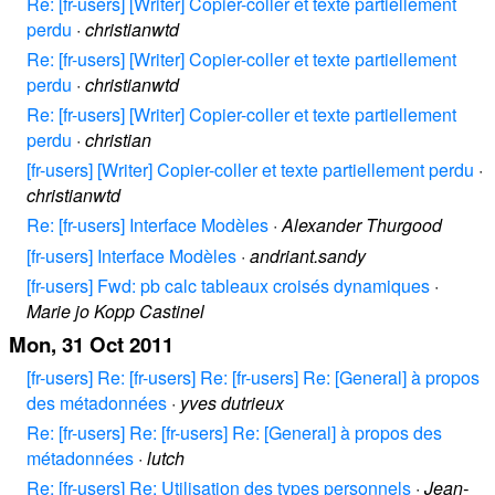
Re: [fr-users] [Writer] Copier-coller et texte partiellement
perdu
·
christianwtd
Re: [fr-users] [Writer] Copier-coller et texte partiellement
perdu
·
christianwtd
Re: [fr-users] [Writer] Copier-coller et texte partiellement
perdu
·
christian
[fr-users] [Writer] Copier-coller et texte partiellement perdu
·
christianwtd
Re: [fr-users] Interface Modèles
·
Alexander Thurgood
[fr-users] Interface Modèles
·
andriant.sandy
[fr-users] Fwd: pb calc tableaux croisés dynamiques
·
Marie jo Kopp Castinel
Mon, 31 Oct 2011
[fr-users] Re: [fr-users] Re: [fr-users] Re: [General] à propos
des métadonnées
·
yves dutrieux
Re: [fr-users] Re: [fr-users] Re: [General] à propos des
métadonnées
·
lutch
Re: [fr-users] Re: Utilisation des types personnels
·
Jean-