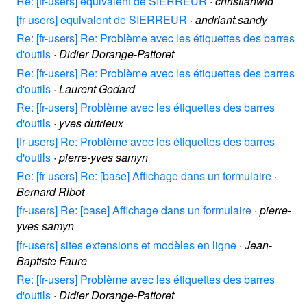
Re: [fr-users] equivalent de SIERREUR
·
christianwtd
[fr-users] equivalent de SIERREUR
·
andriant.sandy
Re: [fr-users] Re: Problème avec les étiquettes des barres
d'outils
·
Didier Dorange-Pattoret
Re: [fr-users] Re: Problème avec les étiquettes des barres
d'outils
·
Laurent Godard
Re: [fr-users] Problème avec les étiquettes des barres
d'outils
·
yves dutrieux
[fr-users] Re: Problème avec les étiquettes des barres
d'outils
·
pierre-yves samyn
Re: [fr-users] Re: [base] Affichage dans un formulaire
·
Bernard Ribot
[fr-users] Re: [base] Affichage dans un formulaire
·
pierre-
yves samyn
[fr-users] sites extensions et modèles en ligne
·
Jean-
Baptiste Faure
Re: [fr-users] Problème avec les étiquettes des barres
d'outils
·
Didier Dorange-Pattoret