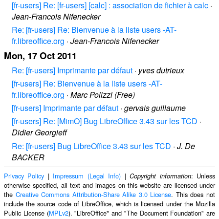
[fr-users] Re: [fr-users] [calc] : association de fichier à calc
·
Jean-Francois Nifenecker
Re: [fr-users] Re: Bienvenue à la liste users -AT-
fr.libreoffice.org
·
Jean-Francois Nifenecker
Mon, 17 Oct 2011
Re: [fr-users] Imprimante par défaut
·
yves dutrieux
[fr-users] Re: Bienvenue à la liste users -AT-
fr.libreoffice.org
·
Marc Polizzi (Free)
[fr-users] Imprimante par défaut
·
gervais guillaume
[fr-users] Re: [MimO] Bug LibreOffice 3.43 sur les TCD
·
Didier Georgieff
Re: [fr-users] Bug LibreOffice 3.43 sur les TCD
·
J. De
BACKER
Privacy Policy
|
Impressum (Legal Info)
|
: Unless
Copyright information
otherwise specified, all text and images on this website are licensed under
the
Creative Commons Attribution-Share Alike 3.0 License
. This does not
include the source code of LibreOffice, which is licensed under the Mozilla
Public License (
MPLv2
). "LibreOffice" and "The Document Foundation" are