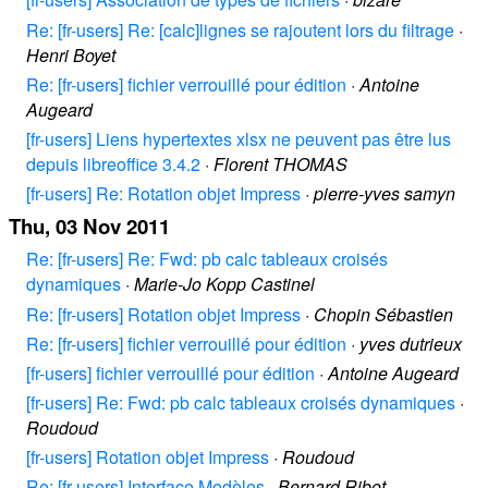
Re: [fr-users] Re: [calc]lignes se rajoutent lors du filtrage
·
Henri Boyet
Re: [fr-users] fichier verrouillé pour édition
·
Antoine
Augeard
[fr-users] Liens hypertextes xlsx ne peuvent pas être lus
depuis libreoffice 3.4.2
·
Florent THOMAS
[fr-users] Re: Rotation objet Impress
·
pierre-yves samyn
Thu, 03 Nov 2011
Re: [fr-users] Re: Fwd: pb calc tableaux croisés
dynamiques
·
Marie-Jo Kopp Castinel
Re: [fr-users] Rotation objet Impress
·
Chopin Sébastien
Re: [fr-users] fichier verrouillé pour édition
·
yves dutrieux
[fr-users] fichier verrouillé pour édition
·
Antoine Augeard
[fr-users] Re: Fwd: pb calc tableaux croisés dynamiques
·
Roudoud
[fr-users] Rotation objet Impress
·
Roudoud
Re: [fr-users] Interface Modèles
·
Bernard Ribot