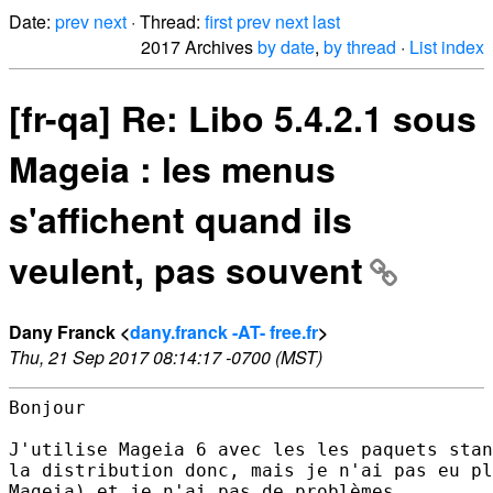
Date:
prev
next
· Thread:
first
prev
next
last
2017 Archives
by date
,
by thread
·
List index
[fr-qa] Re: Libo 5.4.2.1 sous
Mageia : les menus
s'affichent quand ils
veulent, pas souvent
Dany Franck <
dany.franck -AT- free.fr
>
Thu, 21 Sep 2017 08:14:17 -0700 (MST)
Bonjour

J'utilise Mageia 6 avec les les paquets stan
la distribution donc, mais je n'ai pas eu pl
Mageia) et je n'ai pas de problèmes.
