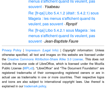
menus s'affichent quand ils veulent, pas
souvent
·
Ysabeau
Re: [fr-qa] Libo 5.4.1.2 (était : 5.4.2.1) sous
Mageia : les menus s'affichent quand ils
veulent, pas souvent
·
Rpnpif
Re: [fr-qa] Libo 5.4.2.1 sous Mageia : les
menus s'affichent quand ils veulent, pas
souvent
·
Jean-Baptiste Faure
Privacy Policy
|
Impressum (Legal Info)
|
: Unless
Copyright information
otherwise specified, all text and images on this website are licensed under
the
Creative Commons Attribution-Share Alike 3.0 License
. This does not
include the source code of LibreOffice, which is licensed under the Mozilla
Public License (
MPLv2
). "LibreOffice" and "The Document Foundation" are
registered trademarks of their corresponding registered owners or are in
actual use as trademarks in one or more countries. Their respective logos
and icons are also subject to international copyright laws. Use thereof is
explained in our
trademark policy
.