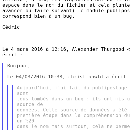
espace dans le nom du fichier et cela plante
avancer ou faire suivant) le module publipos
correspond bien à un bug.

Cédric

Le 4 mars 2016 à 12:16, Alexander Thurgood <
écrit :

Bonjour,

Le 04/03/2016 10:38, christianwtd a écrit :
Aujourd'hui, j'ai fait du publipostage 
sont

tous tombés dans un bug : ils ont mis u
source de

données. Cette source de données a été 
première étape dans la compréhension du
un %20

dans le nom mais surtout, cela ne perme