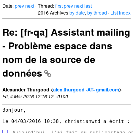
Date:
prev
next
· Thread:
first
prev
next
last
2016 Archives
by date
,
by thread
·
List index
Re: [fr-qa] Assistant mailing
- Problème espace dans
nom de la source de
données
Alexander Thurgood <
alex.thurgood -AT- gmail.com
>
Fri, 4 Mar 2016 12:16:12 +0100
Bonjour,

Le 04/03/2016 10:38, christianwtd a écrit :

Aujourd'hui, j'ai fait du publipostage en