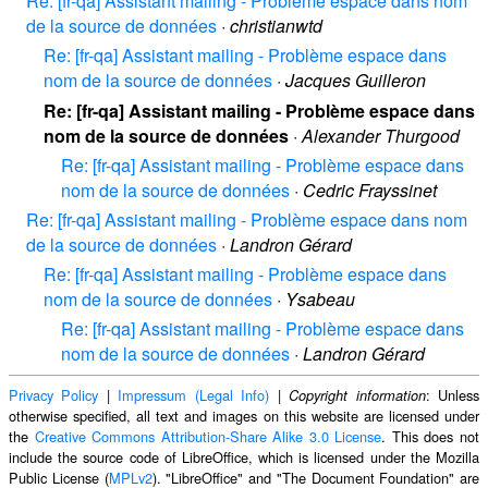
Re: [fr-qa] Assistant mailing - Problème espace dans nom
de la source de données
·
christianwtd
Re: [fr-qa] Assistant mailing - Problème espace dans
nom de la source de données
·
Jacques Guilleron
Re: [fr-qa] Assistant mailing - Problème espace dans
nom de la source de données
·
Alexander Thurgood
Re: [fr-qa] Assistant mailing - Problème espace dans
nom de la source de données
·
Cedric Frayssinet
Re: [fr-qa] Assistant mailing - Problème espace dans nom
de la source de données
·
Landron Gérard
Re: [fr-qa] Assistant mailing - Problème espace dans
nom de la source de données
·
Ysabeau
Re: [fr-qa] Assistant mailing - Problème espace dans
nom de la source de données
·
Landron Gérard
Privacy Policy
|
Impressum (Legal Info)
|
: Unless
Copyright information
otherwise specified, all text and images on this website are licensed under
the
Creative Commons Attribution-Share Alike 3.0 License
. This does not
include the source code of LibreOffice, which is licensed under the Mozilla
Public License (
MPLv2
). "LibreOffice" and "The Document Foundation" are