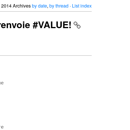
2014 Archives
by date
,
by thread
·
List index
 renvoie #VALUE!
e



e
