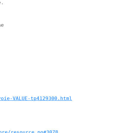
.

e

voie-VALUE-tp4129300.html
ore/resource.po#3078