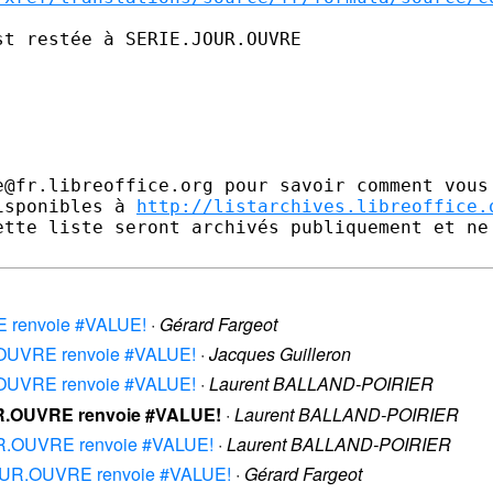
t restée à SERIE.JOUR.OUVRE

e@fr.libreoffice.org pour savoir comment vous 
isponibles à 
http://listarchives.libreoffice.
ette liste seront archivés publiquement et ne 
RE renvoie #VALUE!
·
Gérard Fargeot
UR.OUVRE renvoie #VALUE!
·
Jacques Guilleron
UR.OUVRE renvoie #VALUE!
·
Laurent BALLAND-POIRIER
JOUR.OUVRE renvoie #VALUE!
·
Laurent BALLAND-POIRIER
JOUR.OUVRE renvoie #VALUE!
·
Laurent BALLAND-POIRIER
E.JOUR.OUVRE renvoie #VALUE!
·
Gérard Fargeot