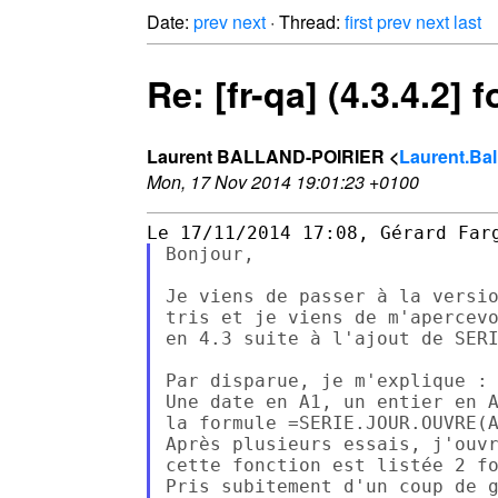
Date:
prev
next
· Thread:
first
prev
next
last
Re: [fr-qa] (4.3.4.
Laurent BALLAND-POIRIER <
Laurent.Bal
Mon, 17 Nov 2014 19:01:23 +0100
Bonjour,

Je viens de passer à la versio
tris et je viens de m'apercevo
en 4.3 suite à l'ajout de SERI
Par disparue, je m'explique :

Une date en A1, un entier en A
la formule =SERIE.JOUR.OUVRE(A
Après plusieurs essais, j'ouvr
cette fonction est listée 2 fo
Pris subitement d'un coup de g