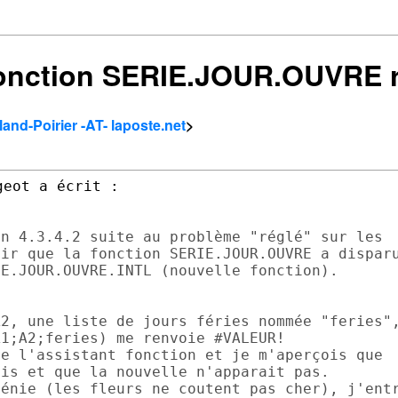
2] fonction SERIE.JOUR.OUVRE
land-Poirier -AT- laposte.net
>
n 4.3.4.2 suite au problème "réglé" sur les

ir que la fonction SERIE.JOUR.OUVRE a disparu
E.JOUR.OUVRE.INTL (nouvelle fonction).

2, une liste de jours féries nommée "feries",
1;A2;feries) me renvoie #VALEUR!

e l'assistant fonction et je m'aperçois que

is et que la nouvelle n'apparait pas.

énie (les fleurs ne coutent pas cher), j'entr