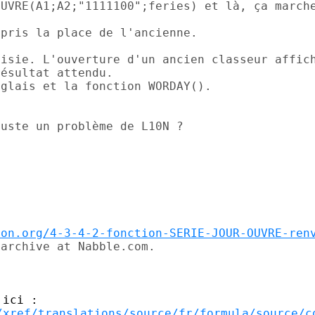
UVRE(A1;A2;"1111100";feries) et là, ça marche
pris la place de l'ancienne.

isie. L'ouverture d'un ancien classeur affich
ésultat attendu.

glais et la fonction WORDAY().

uste un problème de L10N ?

ion.org/4-3-4-2-fonction-SERIE-JOUR-OUVRE-ren
archive at Nabble.com.

/xref/translations/source/fr/formula/source/c