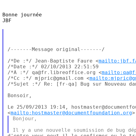
Bonne journée

JBF

/-------Message original-------/

/*De :*/ Jean-Baptiste Faure <
mailto:jbf.f
/*Date :*/ 02/10/2013 22:51:59

/*A :*/ qa@fr.libreoffice.org <
mailto:qa@f
/*Cc :*/ mjpric@gmail.com <
mailto:mjpric@g
/*Sujet :*/ Re: [fr-qa] Bug sur Nouveau dan
Bonsoir,

Le 25/09/2013 19:14, hostmaster@documentfou
<
mailto:hostmaster@documentfoundation.org
Bonjour,
