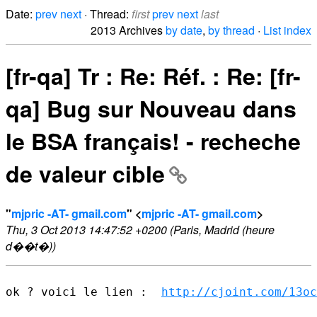
Date:
prev
next
· Thread:
first
prev
next
last
2013 Archives
by date
,
by thread
·
List index
[fr-qa] Tr : Re: Réf. : Re: [fr-
qa] Bug sur Nouveau dans
le BSA français! - recheche
de valeur cible
"
mjpric -AT- gmail.com
" <
mjpric -AT- gmail.com
>
Thu, 3 Oct 2013 14:47:52 +0200 (Paris, Madrid (heure
d��t�))
ok ? voici le lien :  
http://cjoint.com/13oc