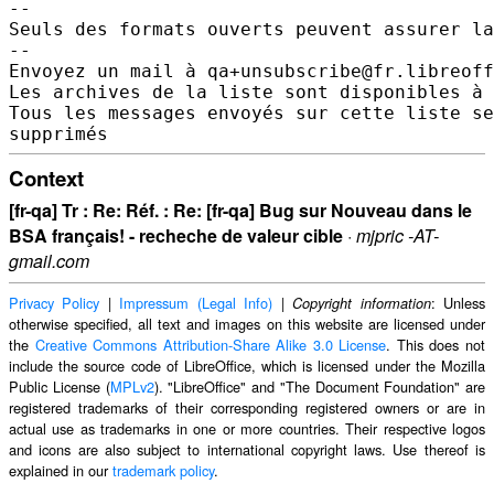
--

Seuls des formats ouverts peuvent assurer la
-- 

Envoyez un mail à qa+unsubscribe@fr.libreoff
Les archives de la liste sont disponibles à 
Tous les messages envoyés sur cette liste se
Context
[fr-qa] Tr : Re: Réf. : Re: [fr-qa] Bug sur Nouveau dans le
BSA français! - recheche de valeur cible
·
mjpric -AT-
gmail.com
Privacy Policy
|
Impressum (Legal Info)
|
: Unless
Copyright information
otherwise specified, all text and images on this website are licensed under
the
Creative Commons Attribution-Share Alike 3.0 License
. This does not
include the source code of LibreOffice, which is licensed under the Mozilla
Public License (
MPLv2
). "LibreOffice" and "The Document Foundation" are
registered trademarks of their corresponding registered owners or are in
actual use as trademarks in one or more countries. Their respective logos
and icons are also subject to international copyright laws. Use thereof is
explained in our
trademark policy
.