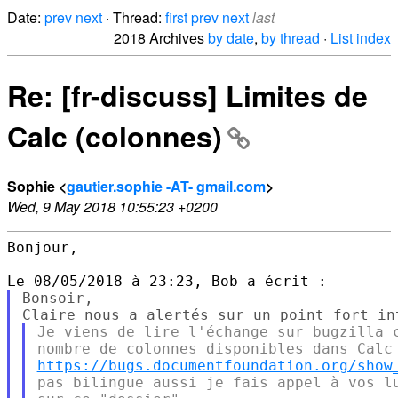
Date:
prev
next
· Thread:
first
prev
next
last
2018 Archives
by date
,
by thread
·
List index
Re: [fr-discuss] Limites de
Calc (colonnes)
Sophie <
gautier.sophie -AT- gmail.com
>
Wed, 9 May 2018 10:55:23 +0200
Bonjour,

Bonsoir,

Je viens de lire l'échange sur bugzilla c
https://bugs.documentfoundation.org/show
pas bilingue aussi je fais appel à vos lu