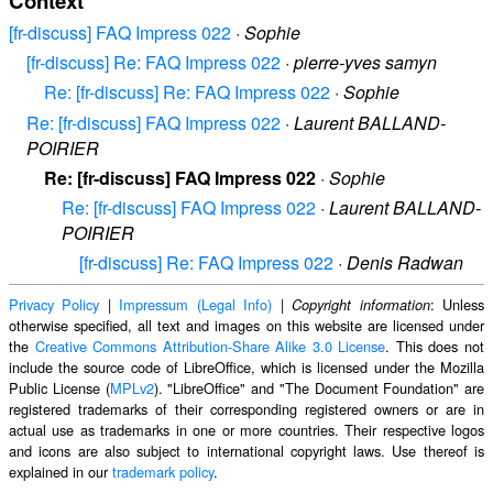
Context
[fr-discuss] FAQ Impress 022
·
Sophie
[fr-discuss] Re: FAQ Impress 022
·
pierre-yves samyn
Re: [fr-discuss] Re: FAQ Impress 022
·
Sophie
Re: [fr-discuss] FAQ Impress 022
·
Laurent BALLAND-
POIRIER
Re: [fr-discuss] FAQ Impress 022
·
Sophie
Re: [fr-discuss] FAQ Impress 022
·
Laurent BALLAND-
POIRIER
[fr-discuss] Re: FAQ Impress 022
·
Denis Radwan
Privacy Policy
|
Impressum (Legal Info)
|
: Unless
Copyright information
otherwise specified, all text and images on this website are licensed under
the
Creative Commons Attribution-Share Alike 3.0 License
. This does not
include the source code of LibreOffice, which is licensed under the Mozilla
Public License (
MPLv2
). "LibreOffice" and "The Document Foundation" are
registered trademarks of their corresponding registered owners or are in
actual use as trademarks in one or more countries. Their respective logos
and icons are also subject to international copyright laws. Use thereof is
explained in our
trademark policy
.