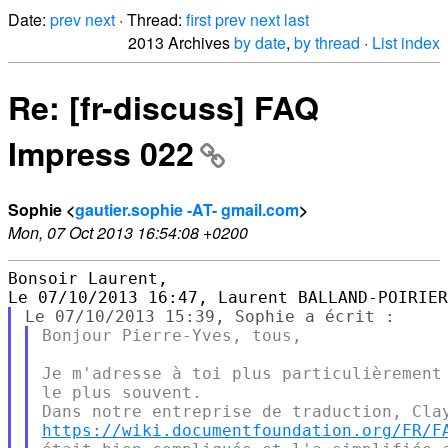
Date:
prev
next
· Thread:
first
prev
next
last
2013 Archives
by date
,
by thread
·
List index
Re: [fr-discuss] FAQ
Impress 022
Sophie <
gautier.sophie -AT- gmail.com
>
Mon, 07 Oct 2013 16:54:08 +0200
Bonsoir Laurent,

Bonjour Pierre-Yves, tous,

Je m'adresse à toi plus particulièrement 
le plus souvent.

https://wiki.documentfoundation.org/FR/F