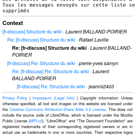
Tous les messages envoyés sur cette liste se
Context
[fr-discuss] Structure du wiki
·
Laurent BALLAND-POIRIER
Re: [fr-discuss] Structure du wiki
·
Rafael Laville
Re: [fr-discuss] Structure du wiki
·
Laurent BALLAND-
POIRIER
[fr-discuss] Re: Structure du wiki
·
pierre-yves samyn
Re: [fr-discuss] Re: Structure du wiki
·
Laurent
BALLAND-POIRIER
[fr-discuss] Re: Structure du wiki
·
jeanmi2403
Privacy Policy
|
Impressum (Legal Info)
|
: Unless
Copyright information
otherwise specified, all text and images on this website are licensed under
the
Creative Commons Attribution-Share Alike 3.0 License
. This does not
include the source code of LibreOffice, which is licensed under the Mozilla
Public License (
MPLv2
). "LibreOffice" and "The Document Foundation" are
registered trademarks of their corresponding registered owners or are in
actual use as trademarks in one or more countries. Their respective logos