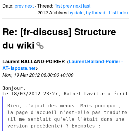
Date:
prev
next
· Thread:
first
prev
next
last
2012 Archives
by date
,
by thread
·
List index
Re: [fr-discuss] Structure
du wiki
Laurent BALLAND-POIRIER <
Laurent.Balland-Poirier -
AT- laposte.net
>
Mon, 19 Mar 2012 08:30:06 +0100
Bonjour,

Bien, l'ajout des menus. Mais pourquoi,
la page d'accueil n'est-elle
pas traduite
(il me semblait qu'elle l'était dans une
version
précédente) ? Exemples :