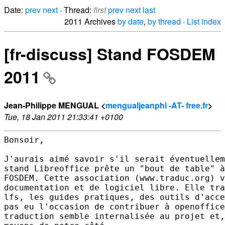
Date:
prev
next
· Thread:
first
prev
next
last
2011 Archives
by date
,
by thread
·
List index
[fr-discuss] Stand FOSDEM
2011
Jean-Philippe MENGUAL <
mengualjeanphi -AT- free.fr
>
Tue, 18 Jan 2011 21:33:41 +0100
Bonsoir,

J'aurais aimé savoir s'il serait éventuellem
stand Libreoffice prête un "bout de table" à
FOSDEM. Cette association (www.traduc.org) v
documentation et de logiciel libre. Elle tra
lfs, les guides pratiques, des outils d'acce
pas eu l'occasion de contribuer à openoffice
traduction semble internalisée au projet et,