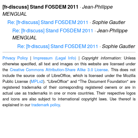
[fr-discuss] Stand FOSDEM 2011
·
Jean-Philippe
MENGUAL
Re: [fr-discuss] Stand FOSDEM 2011
·
Sophie Gautier
Re: [fr-discuss] Stand FOSDEM 2011
·
Jean-Philippe
MENGUAL
Re: [fr-discuss] Stand FOSDEM 2011
·
Sophie Gautier
Privacy Policy
|
Impressum (Legal Info)
|
: Unless
Copyright information
otherwise specified, all text and images on this website are licensed under
the
Creative Commons Attribution-Share Alike 3.0 License
. This does not
include the source code of LibreOffice, which is licensed under the Mozilla
Public License (
MPLv2
). "LibreOffice" and "The Document Foundation" are
registered trademarks of their corresponding registered owners or are in
actual use as trademarks in one or more countries. Their respective logos
and icons are also subject to international copyright laws. Use thereof is
explained in our
trademark policy
.