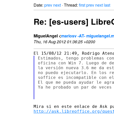
Date:
prev
next
· Thread:
first
prev
next
last
Re: [es-users] Libre
MiguelAngel <
mariosv -AT- miguelangel.
Thu, 16 Aug 2012 01:36:25 +0200
Estimados, tengo problemas con
oficina con Win 7. Luego de de
la versión nueva 3.6 me da est
no puedo ejecutarlo. En los re
soffice es incompatible con el
El que me pueda ayudar le agra
Ya he probado un par de veces 
http://ask.libreoffice.org/ques