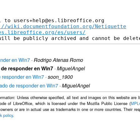
 to users+help@es.libreoffice.org

://wiki.documentfoundation.org/Netiquette
es.libreoffice.org/es/users/
ponder en Win7
·
Rodrigo Atenas Romo
do de responder en Win7
·
MiguelAngel
de responder en Win7
·
soon_1900
ejado de responder en Win7
·
MiguelAngel
: Unless otherwise specified, all text and images on this website are
ormation
ode of LibreOffice, which is licensed under the Mozilla Public License (
MPL
 owners or are in actual use as trademarks in one or more countries. Their resp
k policy
.