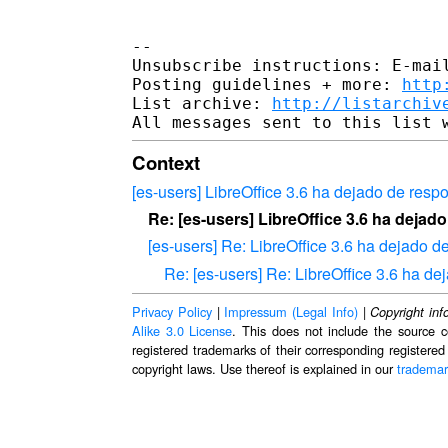
--

Unsubscribe instructions: E-mail
Posting guidelines + more: 
http
List archive: 
http://listarchiv
Context
[es-users] LibreOffice 3.6 ha dejado de res
Re: [es-users] LibreOffice 3.6 ha deja
[es-users] Re: LibreOffice 3.6 ha dejado 
Re: [es-users] Re: LibreOffice 3.6 ha d
Privacy Policy
|
Impressum (Legal Info)
|
Copyright inf
Alike 3.0 License
. This does not include the source c
registered trademarks of their corresponding registered
copyright laws. Use thereof is explained in our
trademar