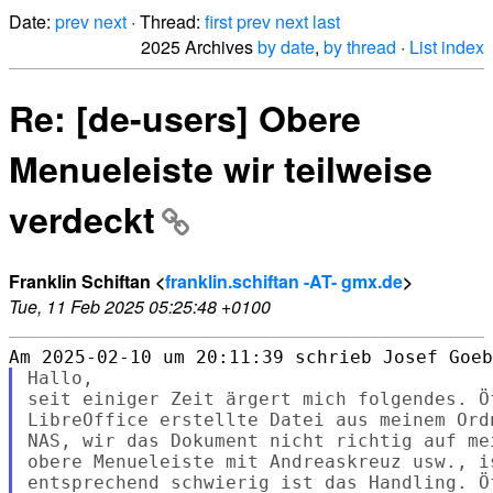
Date:
prev
next
· Thread:
first
prev
next
last
2025 Archives
by date
,
by thread
·
List index
Re: [de-users] Obere
Menueleiste wir teilweise
verdeckt
Franklin Schiftan <
franklin.schiftan -AT- gmx.de
>
Tue, 11 Feb 2025 05:25:48 +0100
Hallo,

seit einiger Zeit ärgert mich folgendes. Öf
LibreOffice erstellte Datei aus meinem Ord
NAS, wir das Dokument nicht richtig auf me
obere Menueleiste mit Andreaskreuz usw., i
entsprechend schwierig ist das Handling. Ö