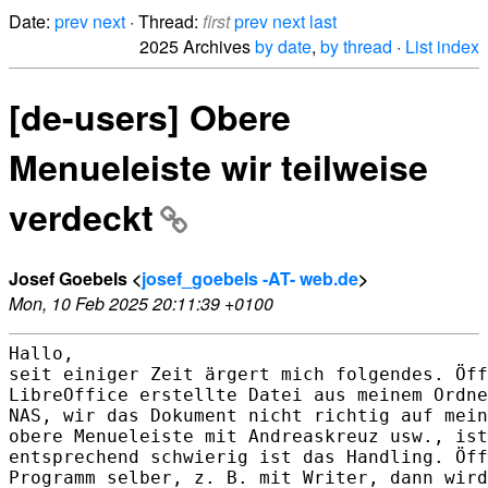
Date:
prev
next
· Thread:
first
prev
next
last
2025 Archives
by date
,
by thread
·
List index
[de-users] Obere
Menueleiste wir teilweise
verdeckt
Josef Goebels <
josef_goebels -AT- web.de
>
Mon, 10 Feb 2025 20:11:39 +0100
Hallo,

seit einiger Zeit ärgert mich folgendes. Öff
LibreOffice erstellte Datei aus meinem Ordne
NAS, wir das Dokument nicht richtig auf mein
obere Menueleiste mit Andreaskreuz usw., ist
entsprechend schwierig ist das Handling. Öff
Programm selber, z. B. mit Writer, dann wird