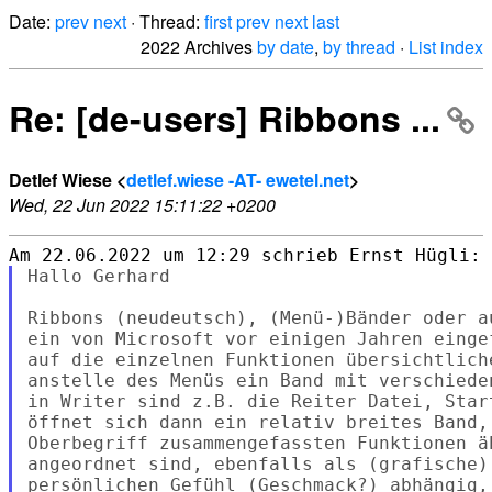
Date:
prev
next
· Thread:
first
prev
next
last
2022 Archives
by date
,
by thread
·
List index
Re: [de-users] Ribbons ...
Detlef Wiese <
detlef.wiese -AT- ewetel.net
>
Wed, 22 Jun 2022 15:11:22 +0200
Hallo Gerhard

Ribbons (neudeutsch), (Menü-)Bänder oder a
ein von Microsoft vor einigen Jahren einge
auf die einzelnen Funktionen übersichtlich
anstelle des Menüs ein Band mit verschiede
in Writer sind z.B. die Reiter Datei, Star
öffnet sich dann ein relativ breites Band,
Oberbegriff zusammengefassten Funktionen ä
angeordnet sind, ebenfalls als (grafische)
persönlichen Gefühl (Geschmack?) abhängig,