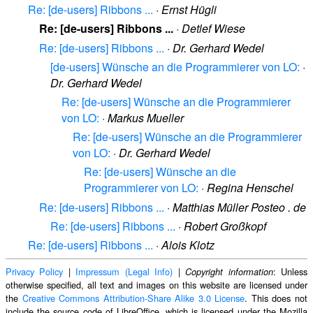
Re: [de-users] Ribbons ...
·
Ernst Hügli
Re: [de-users] Ribbons ...
·
Detlef Wiese
Re: [de-users] Ribbons ...
·
Dr. Gerhard Wedel
[de-users] Wünsche an die Programmierer von LO:
·
Dr. Gerhard Wedel
Re: [de-users] Wünsche an die Programmierer
von LO:
·
Markus Mueller
Re: [de-users] Wünsche an die Programmierer
von LO:
·
Dr. Gerhard Wedel
Re: [de-users] Wünsche an die
Programmierer von LO:
·
Regina Henschel
Re: [de-users] Ribbons ...
·
Matthias Müller Posteo . de
Re: [de-users] Ribbons ...
·
Robert Großkopf
Re: [de-users] Ribbons ...
·
Alois Klotz
Privacy Policy
|
Impressum (Legal Info)
|
: Unless
Copyright information
otherwise specified, all text and images on this website are licensed under
the
Creative Commons Attribution-Share Alike 3.0 License
. This does not
include the source code of LibreOffice, which is licensed under the Mozilla