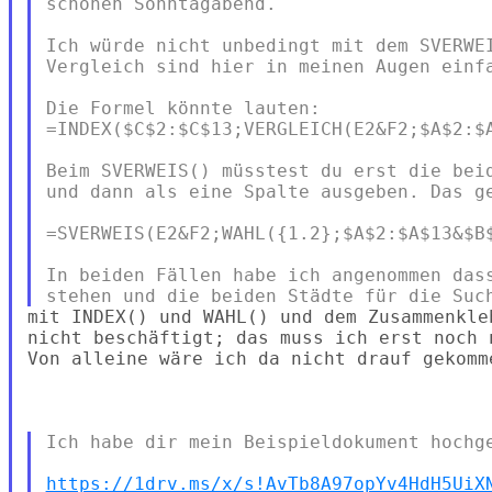
schönen Sonntagabend.

Ich würde nicht unbedingt mit dem SVERWEI
Vergleich sind hier in meinen Augen einfa
Die Formel könnte lauten:

=INDEX($C$2:$C$13;VERGLEICH(E2&F2;$A$2:$A
Beim SVERWEIS() müsstest du erst die beid
und dann als eine Spalte ausgeben. Das ge
=SVERWEIS(E2&F2;WAHL({1.2};$A$2:$A$13&$B$
In beiden Fällen habe ich angenommen dass
mit INDEX() und WAHL() und dem Zusammenkle
nicht beschäftigt; das muss ich erst noch 
Von alleine wäre ich da nicht drauf gekomme
Ich habe dir mein Beispieldokument hochge
https://1drv.ms/x/s!AvTb8A97opYv4HdH5UiX