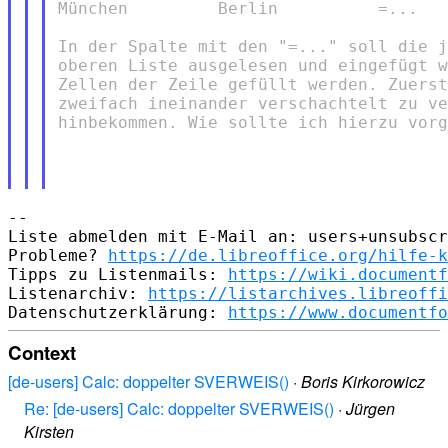
München         Berlin          =...

In der Spalte mit den "=..." soll die j
oberen Liste ausgelesen und eingefügt w
Zellen der Zeile gefüllt werden. Zuerst
zweifach ineinander verschachtelt zu ve
hinbekommen. Wie sollte ich hierzu vorg
--

Liste abmelden mit E-Mail an: users+unsubscr
Probleme? 
https://de.libreoffice.org/hilfe-k
Tipps zu Listenmails: 
https://wiki.documentf
Listenarchiv: 
https://listarchives.libreoffi
Datenschutzerklärung: 
https://www.documentfo
Context
[de-users] Calc: doppelter SVERWEIS()
·
Boris Kirkorowicz
Re: [de-users] Calc: doppelter SVERWEIS()
·
Jürgen
Kirsten