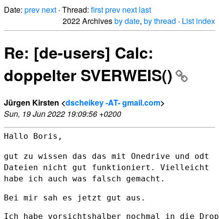
Date:
prev
next
· Thread:
first
prev
next
last
2022 Archives
by date
,
by thread
·
List index
Re: [de-users] Calc:
doppelter SVERWEIS()
Jürgen Kirsten <
dscheikey -AT- gmail.com
>
Sun, 19 Jun 2022 19:09:56 +0200
Hallo Boris,

gut zu wissen das das mit Onedrive und odt
Dateien nicht gut
funktioniert. Vielleicht
habe ich auch was falsch gemacht.
Bei mir sah es jetzt gut aus.

Ich habe vorsichtshalber nochmal in die Drop