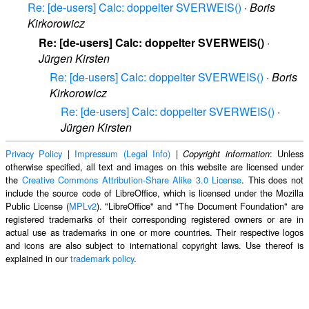
Re: [de-users] Calc: doppelter SVERWEIS()
·
Boris
Kirkorowicz
Re: [de-users] Calc: doppelter SVERWEIS()
·
Jürgen Kirsten
Re: [de-users] Calc: doppelter SVERWEIS()
·
Boris
Kirkorowicz
Re: [de-users] Calc: doppelter SVERWEIS()
·
Jürgen Kirsten
Privacy Policy
|
Impressum (Legal Info)
|
: Unless
Copyright information
otherwise specified, all text and images on this website are licensed under
the
Creative Commons Attribution-Share Alike 3.0 License
. This does not
include the source code of LibreOffice, which is licensed under the Mozilla
Public License (
MPLv2
). "LibreOffice" and "The Document Foundation" are
registered trademarks of their corresponding registered owners or are in
actual use as trademarks in one or more countries. Their respective logos
and icons are also subject to international copyright laws. Use thereof is
explained in our
trademark policy
.