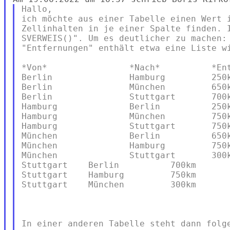
Hallo,

ich möchte aus einer Tabelle einen Wert i
Zellinhalten in je einer Spalte finden. I
SVERWEIS()". Um es deutlicher zu machen: 
"Entfernungen" enthält etwa eine Liste wi
*Von*                *Nach*          *Ent
Berlin               Hamburg         250k
Berlin               München         650k
Berlin               Stuttgart       700k
Hamburg              Berlin          250k
Hamburg              München         750k
Hamburg              Stuttgart       750k
München              Berlin          650k
München              Hamburg         750k
München              Stuttgart       300k
Stuttgart    Berlin          700km

Stuttgart    Hamburg         750km

Stuttgart    München         300km

In einer anderen Tabelle steht dann folge