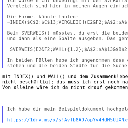
Ich würde nicht unbedingt mit dem SVERWEIS
Vergleich sind hier in meinen Augen einfach
Die Formel könnte lauten: 

=INDEX($C$2:$C$13;VERGLEICH(E2&F2;$A$2:$A$1
Beim SVERWEIS() müsstest du erst die beide
und dann als eine Spalte ausgeben. Das geht
=SVERWEIS(E2&F2;WAHL({1.2};$A$2:$A$13&$B$2
In beiden Fällen habe ich angenommen dass 
mit INDEX() und WAHL() und dem Zusammenklebe
nicht beschäftigt; das muss ich erst noch na
Von alleine wäre ich da nicht drauf gekommen
Ich habe dir mein Beispieldokument hochgel
https://1drv.ms/x/s!AvTb8A97opYv4HdH5UiXNx