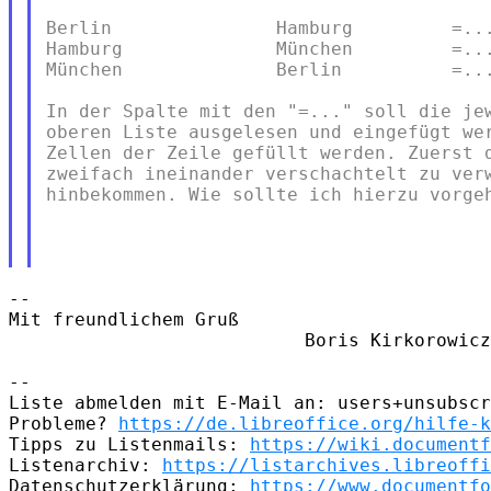
Berlin               Hamburg         =...
Hamburg              München         =...
München              Berlin          =...
In der Spalte mit den "=..." soll die jew
oberen Liste ausgelesen und eingefügt wer
Zellen der Zeile gefüllt werden. Zuerst d
zweifach ineinander verschachtelt zu verw
hinbekommen. Wie sollte ich hierzu vorgeh
-- 

Mit freundlichem Gruß                       
                           Boris Kirkorowicz

-- 

Liste abmelden mit E-Mail an: users+unsubscr
Probleme? 
https://de.libreoffice.org/hilfe-k
Tipps zu Listenmails: 
https://wiki.documentf
Listenarchiv: 
https://listarchives.libreoffi
Datenschutzerklärung: 
https://www.documentfo