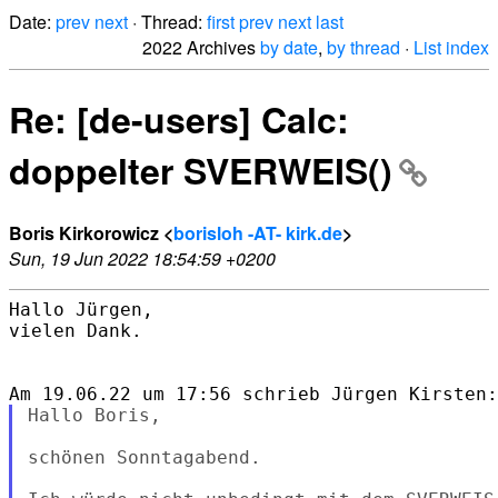
Date:
prev
next
· Thread:
first
prev
next
last
2022 Archives
by date
,
by thread
·
List index
Re: [de-users] Calc:
doppelter SVERWEIS()
Boris Kirkorowicz <
borisloh -AT- kirk.de
>
Sun, 19 Jun 2022 18:54:59 +0200
Hallo Jürgen,

vielen Dank.

Hallo Boris,

schönen Sonntagabend.
