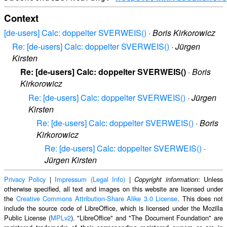
Context
[de-users] Calc: doppelter SVERWEIS()
·
Boris Kirkorowicz
Re: [de-users] Calc: doppelter SVERWEIS()
·
Jürgen
Kirsten
Re: [de-users] Calc: doppelter SVERWEIS()
·
Boris
Kirkorowicz
Re: [de-users] Calc: doppelter SVERWEIS()
·
Jürgen
Kirsten
Re: [de-users] Calc: doppelter SVERWEIS()
·
Boris
Kirkorowicz
Re: [de-users] Calc: doppelter SVERWEIS()
·
Jürgen Kirsten
Privacy Policy
|
Impressum (Legal Info)
|
: Unless
Copyright information
otherwise specified, all text and images on this website are licensed under
the
Creative Commons Attribution-Share Alike 3.0 License
. This does not
include the source code of LibreOffice, which is licensed under the Mozilla
Public License (
MPLv2
). "LibreOffice" and "The Document Foundation" are