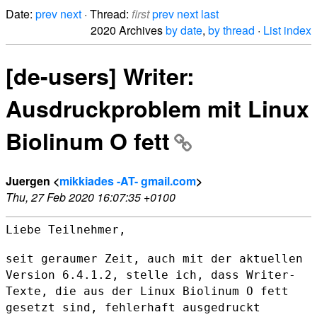
Date:
prev
next
· Thread:
first
prev
next
last
2020 Archives
by date
,
by thread
·
List index
[de-users] Writer:
Ausdruckproblem mit Linux
Biolinum O fett
Juergen <
mikkiades -AT- gmail.com
>
Thu, 27 Feb 2020 16:07:35 +0100
Liebe Teilnehmer,

seit geraumer Zeit, auch mit der aktuellen
Version 6.4.1.2, stelle ich,
dass Writer-
Texte, die aus der Linux Biolinum O fett
gesetzt sind,
fehlerhaft ausgedruckt