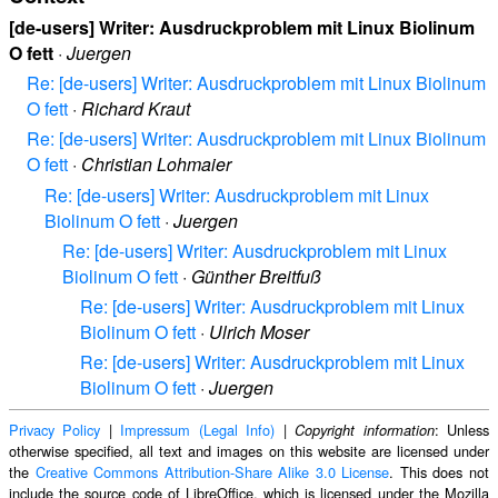
[de-users] Writer: Ausdruckproblem mit Linux Biolinum
O fett
·
Juergen
Re: [de-users] Writer: Ausdruckproblem mit Linux Biolinum
O fett
·
Richard Kraut
Re: [de-users] Writer: Ausdruckproblem mit Linux Biolinum
O fett
·
Christian Lohmaier
Re: [de-users] Writer: Ausdruckproblem mit Linux
Biolinum O fett
·
Juergen
Re: [de-users] Writer: Ausdruckproblem mit Linux
Biolinum O fett
·
Günther Breitfuß
Re: [de-users] Writer: Ausdruckproblem mit Linux
Biolinum O fett
·
Ulrich Moser
Re: [de-users] Writer: Ausdruckproblem mit Linux
Biolinum O fett
·
Juergen
Privacy Policy
|
Impressum (Legal Info)
|
: Unless
Copyright information
otherwise specified, all text and images on this website are licensed under
the
Creative Commons Attribution-Share Alike 3.0 License
. This does not
include the source code of LibreOffice, which is licensed under the Mozilla