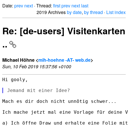
Date:
prev
next
· Thread:
first
prev
next
last
2019 Archives
by date
,
by thread
·
List index
Re: [de-users] Visitenkarten
..
Michael Höhne <
mih-hoehne -AT- web.de
>
Sun, 10 Feb 2019 15:37:56 +0100
Hi gooly,

Mach es dir doch nicht unnötig schwer...

Ich mache jetzt mal eine Vorlage für deine V
a) Ich öffne Draw und erhalte eine Folie mit