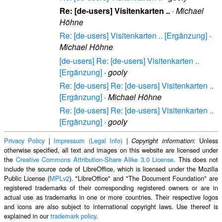
Re: [de-users] Visitenkarten ..
·
Michael
Höhne
Re: [de-users] Visitenkarten .. [Ergänzung]
·
Michael Höhne
[de-users] Re: [de-users] Visitenkarten ..
[Ergänzung]
·
gooly
Re: [de-users] Re: [de-users] Visitenkarten ..
[Ergänzung]
·
Michael Höhne
Re: [de-users] Re: [de-users] Visitenkarten ..
[Ergänzung]
·
gooly
Privacy Policy
|
Impressum (Legal Info)
|
: Unless
Copyright information
otherwise specified, all text and images on this website are licensed under
the
Creative Commons Attribution-Share Alike 3.0 License
. This does not
include the source code of LibreOffice, which is licensed under the Mozilla
Public License (
MPLv2
). "LibreOffice" and "The Document Foundation" are
registered trademarks of their corresponding registered owners or are in
actual use as trademarks in one or more countries. Their respective logos
and icons are also subject to international copyright laws. Use thereof is
explained in our
trademark policy
.