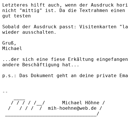
Letzteres hilft auch, wenn der Ausdruck hori
nicht "mittig" ist. Da die Textrahmen einen 
gut testen

Sobald der Ausdruck passt: Visitenkarten "la
wieder ausschalten.

Gruß,

Michael

...der sich eine fiese Erkältung eingefangen
andere Beschäftigung hat...

p.s.: Das Dokument geht an deine private Ema
-- 

    ____        

   / / / / /__/      Michael Höhne /

  /   / / /  /  mih-hoehne@web.de /

 ________________________________/
