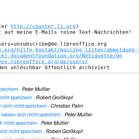
ter 
http://counter.li.org
)

 auf meine E-Mails reine Text-Nachrichten!

ers+unsubscribe@de.libreoffice.org

e.org/hilfe-kontakt/mailing-listen/abmeldung-
iki.documentfoundation.org/Netiquette/de
ves.libreoffice.org/de/users/
speichern
·
Peter Mulller
 nicht speichern
·
Robert Großkopf
n sich nicht speichern
·
Christian Palm
r lassen sich nicht speichern
·
Peter Mulller
ch nicht speichern
·
Peter Mulller
sich nicht speichern
·
Robert Großkopf