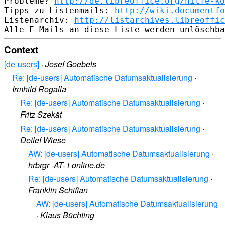
Probleme? 
http://de.libreoffice.org/hilfe-ko
Tipps zu Listenmails: 
http://wiki.documentfo
Listenarchiv: 
http://listarchives.libreoffic
Context
[de-users]
·
Josef Goebels
Re: [de-users] Automatische Datumsaktualisierung
·
Irmhild Rogalla
Re: [de-users] Automatische Datumsaktualisierung
·
Fritz Szekät
Re: [de-users] Automatische Datumsaktualisierung
·
Detlef Wiese
AW: [de-users] Automatische Datumsaktualisierung
·
hrbrgr -AT- t-online.de
Re: [de-users] Automatische Datumsaktualisierung
·
Franklin Schiftan
AW: [de-users] Automatische Datumsaktualisierung
·
Klaus Büchting