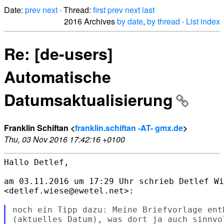
Date:
prev
next
· Thread:
first
prev
next
last
2016 Archives
by date
,
by thread
·
List index
Re: [de-users]
Automatische
Datumsaktualisierung
Franklin Schiftan <
franklin.schiftan -AT- gmx.de
>
Thu, 03 Nov 2016 17:42:16 +0100
Hallo Detlef,

am 03.11.2016 um 17:29 Uhr schrieb Detlef Wi
<detlef.wiese@ewetel.net>:

noch ein Tipp dazu: Meine Briefvorlage ent