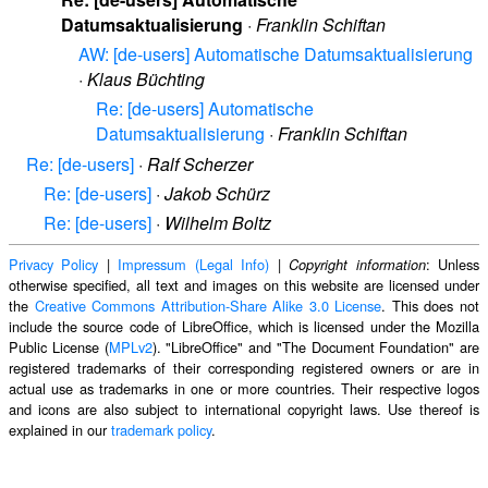
Datumsaktualisierung
·
Franklin Schiftan
AW: [de-users] Automatische Datumsaktualisierung
·
Klaus Büchting
Re: [de-users] Automatische
Datumsaktualisierung
·
Franklin Schiftan
Re: [de-users]
·
Ralf Scherzer
Re: [de-users]
·
Jakob Schürz
Re: [de-users]
·
Wilhelm Boltz
Privacy Policy
|
Impressum (Legal Info)
|
: Unless
Copyright information
otherwise specified, all text and images on this website are licensed under
the
Creative Commons Attribution-Share Alike 3.0 License
. This does not
include the source code of LibreOffice, which is licensed under the Mozilla
Public License (
MPLv2
). "LibreOffice" and "The Document Foundation" are
registered trademarks of their corresponding registered owners or are in
actual use as trademarks in one or more countries. Their respective logos
and icons are also subject to international copyright laws. Use thereof is
explained in our
trademark policy
.