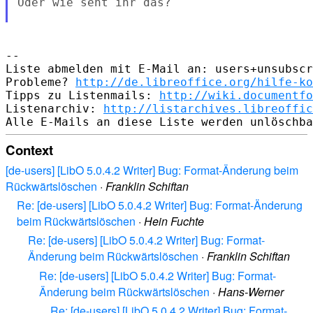
Oder wie seht ihr das?

-- 

Liste abmelden mit E-Mail an: users+unsubscr
Probleme? 
http://de.libreoffice.org/hilfe-ko
Tipps zu Listenmails: 
http://wiki.documentfo
Listenarchiv: 
http://listarchives.libreoffic
Context
[de-users] [LibO 5.0.4.2 Writer] Bug: Format-Änderung beim
Rückwärtslöschen
·
Franklin Schiftan
Re: [de-users] [LibO 5.0.4.2 Writer] Bug: Format-Änderung
beim Rückwärtslöschen
·
Hein Fuchte
Re: [de-users] [LibO 5.0.4.2 Writer] Bug: Format-
Änderung beim Rückwärtslöschen
·
Franklin Schiftan
Re: [de-users] [LibO 5.0.4.2 Writer] Bug: Format-
Änderung beim Rückwärtslöschen
·
Hans-Werner
Re: [de-users] [LibO 5.0.4.2 Writer] Bug: Format-