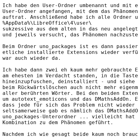
Ich habe den User-Ordner umbenannt und mit e
User-Ordner angefangen, mit dem das Phänomen
auftrat. Anschließend habe ich alle Ordner u
%AppData%\LibreOffice\4\user\

sukzessive aus dem alten in das neu angelegt
und jeweils versucht, das Phänomen nachzuste
Beim Ordner uno_packages ist es dann passier
etliche installierte Extensions wieder verfü
war auch wieder da.

Ich habe dann zwei eh kaum mehr gebrauchte E
am ehesten im Verdacht standen, in die Taste
hineinzupfuschen, deinstalliert - und siehe 
beim Rückwärtslöschen auch nicht mehr eigenm
aller berührten Wörter. Bei den beiden Exten
um autotext_emoticons und das DMathsAddOn. E
dass jede für sich das Problem nicht wieder 
seltsamerweise gab es nämlich das DMathsAddO
uno_packages-Unterordner ... vielleicht hat 
Kombination zu dem Phänomen geführt.

Nachdem ich wie gesagt beide kaum noch brauc