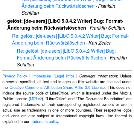
Änderung beim Rückwärtslöschen
·
Franklin
Schiftan
gelöst: [de-users] [LibO 5.0.4.2 Writer] Bug: Format-
Änderung beim Rückwärtslöschen
·
Franklin Schiftan
Re: gelöst: [de-users] [LibO 5.0.4.2 Writer] Bug: Format-
Änderung beim Rückwärtslöschen
·
Karl Zeiler
Re: gelöst: [de-users] [LibO 5.0.4.2 Writer] Bug:
Format-Änderung beim Rückwärtslöschen
·
Franklin
Schiftan
Privacy Policy
|
Impressum (Legal Info)
|
: Unless
Copyright information
otherwise specified, all text and images on this website are licensed under
the
Creative Commons Attribution-Share Alike 3.0 License
. This does not
include the source code of LibreOffice, which is licensed under the Mozilla
Public License (
MPLv2
). "LibreOffice" and "The Document Foundation" are
registered trademarks of their corresponding registered owners or are in
actual use as trademarks in one or more countries. Their respective logos
and icons are also subject to international copyright laws. Use thereof is
explained in our
trademark policy
.