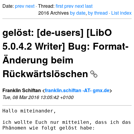
Date:
prev
next
· Thread:
first
prev
next
last
2016 Archives
by date
,
by thread
·
List index
gelöst: [de-users] [LibO
5.0.4.2 Writer] Bug: Format-
Änderung beim
Rückwärtslöschen
Franklin Schiftan <
franklin.schiftan -AT- gmx.de
>
Tue, 08 Mar 2016 13:05:42 +0100
Hallo miteinander,

ich wollte Euch nur mitteilen, dass ich das 
Phänomen wie folgt gelöst habe:
