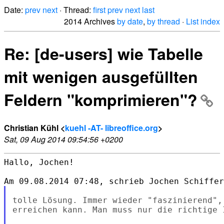
Date:
prev
next
· Thread:
first
prev
next
last
2014 Archives
by date
,
by thread
·
List index
Re: [de-users] wie Tabelle
mit wenigen ausgefüllten
Feldern "komprimieren"?
Christian Kühl <
kuehl -AT- libreoffice.org
>
Sat, 09 Aug 2014 09:54:56 +0200
Hallo, Jochen!

tolle Lösung. Immer wieder "faszinierend",
erreichen kann. Man muss nur die richtige I