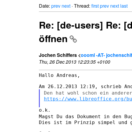
Date:
prev
next
· Thread:
first
prev
next
last
Re: [de-users] Re: [
öffnen
Jochen Schiffers <
oooml -AT- jochenschif
Thu, 26 Dec 2013 12:23:35 +0100
Hallo Andreas,

Den hat wohl schon ein andere
https://www.libreoffice.org/b
Magst Du das Dokument in den Bu
Dies ist im Prinzip simpel und g