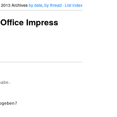
2013 Archives
by date
,
by thread
·
List index
eOffice Impress
habe.
bgeben?