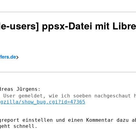
de-users] ppsx-Datei mit Libr
fers.de
>
r User gemeldet, wie ich soeben
nachgeschaut 
ugzilla/show_bug.cgi?id=47365
greport einstellen und einen Kommentar
dazu a
eht schnell.
