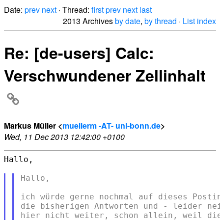
Date:
prev
next
· Thread:
first
prev
next
last
2013 Archives
by date
,
by thread
·
List index
Re: [de-users] Calc:
Verschwundener Zellinhalt
Markus Müller <
muellerm -AT- uni-bonn.de
>
Wed, 11 Dec 2013 12:42:00 +0100
Hallo,

Hallo,

ich würde gerne nochmal auf dieses Postin
die bisherigen Antworten und - leider nei
hier nicht weiter, schon allein, weil die