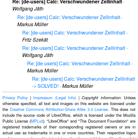
Re: [de-users] Calc: Verschwundener Zellinhalt
·
Wolfgang Jäth
Re: [de-users] Calc: Verschwundener Zellinhalt
·
Markus Müller
Re: [de-users] Calc: Verschwundener Zellinhalt
·
Fritz Szekät
Re: [de-users] Calc: Verschwundener Zellinhalt
·
Wolfgang Jäth
Re: [de-users] Calc: Verschwundener Zellinhalt
·
Markus Müller
Re: [de-users] Calc: Verschwundener Zellinhalt
-> SOLVED!
·
Markus Müller
Privacy Policy
|
Impressum (Legal Info)
|
: Unless
Copyright information
otherwise specified, all text and images on this website are licensed under
the
Creative Commons Attribution-Share Alike 3.0 License
. This does not
include the source code of LibreOffice, which is licensed under the Mozilla
Public License (
MPLv2
). "LibreOffice" and "The Document Foundation" are
registered trademarks of their corresponding registered owners or are in
actual use as trademarks in one or more countries. Their respective logos