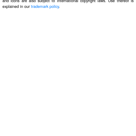
and icons are also subject to international copyright laws. Use thereof is
explained in our
trademark policy
.