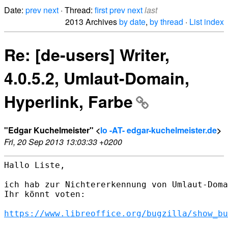
Date:
prev
next
· Thread:
first
prev
next
last
2013 Archives
by date
,
by thread
·
List index
Re: [de-users] Writer,
4.0.5.2, Umlaut-Domain,
Hyperlink, Farbe
"Edgar Kuchelmeister" <
lo -AT- edgar-kuchelmeister.de
>
Fri, 20 Sep 2013 13:03:33 +0200
Hallo Liste,

ich hab zur Nichtererkennung von Umlaut-Doma
Ihr könnt voten:

https://www.libreoffice.org/bugzilla/show_bu