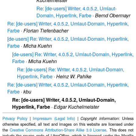
Kuchelmeister
Re: [de-users] Writer, 4.0.5.2, Umlaut-
Domain, Hyperlink, Farbe
·
Bernd Obermayr
Re: [de-users] Writer, 4.0.5.2, Umlaut-Domain, Hyperlink,
Farbe
·
Florian Tiefenbacher
[de-users] Re: Writer, 4.0.5.2, Umlaut-Domain, Hyperlink,
Farbe
·
Micha Kuehn
[de-users] Re: Writer, 4.0.5.2, Umlaut-Domain, Hyperlink,
Farbe
·
Micha Kuehn
Re: [de-users] Re: Writer, 4.0.5.2, Umlaut-Domain,
Hyperlink, Farbe
·
Heinz W. Pahlke
Re: [de-users] Writer, 4.0.5.2, Umlaut-Domain, Hyperlink,
Farbe
·
kbu
Re: [de-users] Writer, 4.0.5.2, Umlaut-Domain,
Hyperlink, Farbe
·
Edgar Kuchelmeister
Privacy Policy
|
Impressum (Legal Info)
|
: Unless
Copyright information
otherwise specified, all text and images on this website are licensed under
the
Creative Commons Attribution-Share Alike 3.0 License
. This does not
include the source code of LibreOffice, which is licensed under the Mozilla