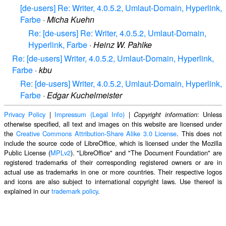
[de-users] Re: Writer, 4.0.5.2, Umlaut-Domain, Hyperlink,
Farbe
·
Micha Kuehn
Re: [de-users] Re: Writer, 4.0.5.2, Umlaut-Domain,
Hyperlink, Farbe
·
Heinz W. Pahlke
Re: [de-users] Writer, 4.0.5.2, Umlaut-Domain, Hyperlink,
Farbe
·
kbu
Re: [de-users] Writer, 4.0.5.2, Umlaut-Domain, Hyperlink,
Farbe
·
Edgar Kuchelmeister
Privacy Policy
|
Impressum (Legal Info)
|
: Unless
Copyright information
otherwise specified, all text and images on this website are licensed under
the
Creative Commons Attribution-Share Alike 3.0 License
. This does not
include the source code of LibreOffice, which is licensed under the Mozilla
Public License (
MPLv2
). "LibreOffice" and "The Document Foundation" are
registered trademarks of their corresponding registered owners or are in
actual use as trademarks in one or more countries. Their respective logos
and icons are also subject to international copyright laws. Use thereof is
explained in our
trademark policy
.