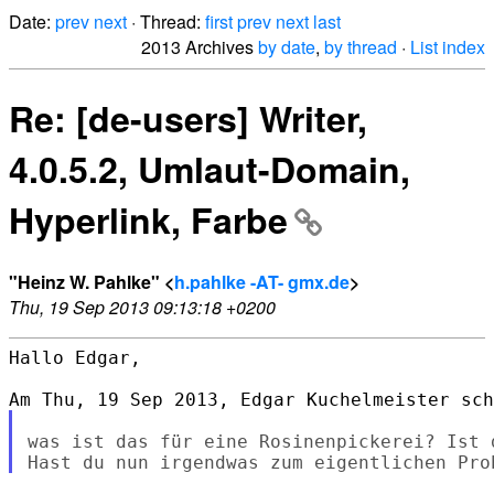
Date:
prev
next
· Thread:
first
prev
next
last
2013 Archives
by date
,
by thread
·
List index
Re: [de-users] Writer,
4.0.5.2, Umlaut-Domain,
Hyperlink, Farbe
"Heinz W. Pahlke" <
h.pahlke -AT- gmx.de
>
Thu, 19 Sep 2013 09:13:18 +0200
Hallo Edgar,

was ist das für eine Rosinenpickerei? Ist 