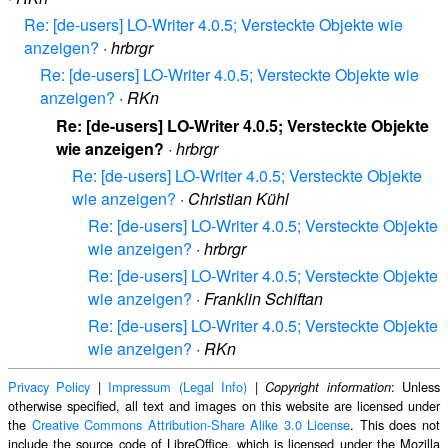
Re: [de-users] LO-Writer 4.0.5; Versteckte Objekte wie
anzeigen?
·
hrbrgr
Re: [de-users] LO-Writer 4.0.5; Versteckte Objekte wie
anzeigen?
·
RKn
Re: [de-users] LO-Writer 4.0.5; Versteckte Objekte
wie anzeigen?
·
hrbrgr
Re: [de-users] LO-Writer 4.0.5; Versteckte Objekte
wie anzeigen?
·
Christian Kühl
Re: [de-users] LO-Writer 4.0.5; Versteckte Objekte
wie anzeigen?
·
hrbrgr
Re: [de-users] LO-Writer 4.0.5; Versteckte Objekte
wie anzeigen?
·
Franklin Schiftan
Re: [de-users] LO-Writer 4.0.5; Versteckte Objekte
wie anzeigen?
·
RKn
Privacy Policy
|
Impressum (Legal Info)
|
: Unless
Copyright information
otherwise specified, all text and images on this website are licensed under
the
Creative Commons Attribution-Share Alike 3.0 License
. This does not
include the source code of LibreOffice, which is licensed under the Mozilla