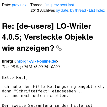
Date:
prev
next
· Thread:
first
prev
next
last
2013 Archives
by date
,
by thread
·
List index
Re: [de-users] LO-Writer
4.0.5; Versteckte Objekte
wie anzeigen?
hrbrgr <
hrbrgr -AT- t-online.de
>
Thu, 05 Sep 2013 16:29:26 +0200
Hallo Ralf,

ich habe den Hilfe-Rettungsring angeklickt,

dann "Schrifteffekt" eingegeben...

... und nach unten scrollen.

Der zweite Satzanfang in der Hilfe ist