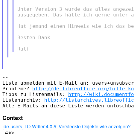
Unter Version 3 wurde das alles angezei
ausgegeben. Das hätte ich gerne unter a
Hat jemand einen Hinweis wie ich das be
Besten Dank

--

Liste abmelden mit E-Mail an: users+unsubscr
Probleme? 
http://de.libreoffice.org/hilfe-ko
Tipps zu Listenmails: 
http://wiki.documentfo
Listenarchiv: 
http://listarchives.libreoffic
Context
[de-users] LO-Writer 4.0.5; Versteckte Objekte wie anzeigen?
·
RKn