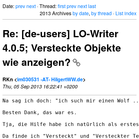
Date:
prev
next
· Thread:
first
prev
next
last
2013 Archives
by date
,
by thread
·
List index
Re: [de-users] LO-Writer
4.0.5; Versteckte Objekte
wie anzeigen?
RKn <
im030531 -AT- HilgertWW.de
>
Thu, 05 Sep 2013 16:22:41 +0200
Na sag ich doch: "ich such mir einen Wolf ..
Besten Dank, das war es.

Tja, die Hilfe habe ich natürlich als erstes
Da finde ich "Versteckt" und "Versteckter Te