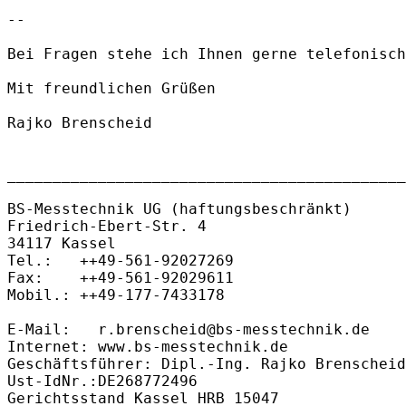
-- 

Bei Fragen stehe ich Ihnen gerne telefonisch
Mit freundlichen Grüßen

Rajko Brenscheid

____________________________________________

BS-Messtechnik UG (haftungsbeschränkt)

Friedrich-Ebert-Str. 4

34117 Kassel

Tel.:   ++49-561-92027269

Fax:    ++49-561-92029611

Mobil.: ++49-177-7433178

E-Mail:   r.brenscheid@bs-messtechnik.de

Internet: www.bs-messtechnik.de

Geschäftsführer: Dipl.-Ing. Rajko Brenscheid

Ust-IdNr.:DE268772496

Gerichtsstand Kassel HRB 15047
