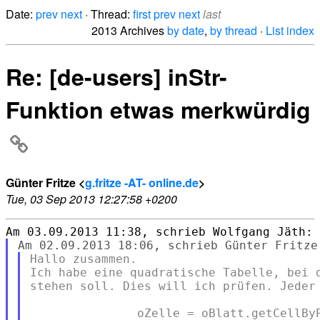
Date:
prev
next
· Thread:
first
prev
next
last
2013 Archives
by date
,
by thread
·
List index
Re: [de-users] inStr-
Funktion etwas merkwürdig
Günter Fritze <
g.fritze -AT- online.de
>
Tue, 03 Sep 2013 12:27:58 +0200
Hallo zusammen.

Ich habe eine quadratische Tabelle, bei d
stehen soll. Dies will ich prüfen. Jeder 
               oZelle = oBlatt.getCellByP