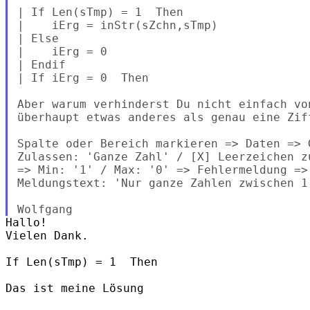
| If Len(sTmp) = 1  Then

|    iErg = inStr(sZchn,sTmp)

| Else

|    iErg = 0

| Endif

| If iErg = 0  Then

Aber warum verhinderst Du nicht einfach vo
überhaupt etwas anderes als genau eine Zif
Spalte oder Bereich markieren => Daten => 
Zulassen: 'Ganze Zahl' / [X] Leerzeichen z
=> Min: '1' / Max: '0' => Fehlermeldung =>
Meldungstext: 'Nur ganze Zahlen zwischen 1
Hallo!

Vielen Dank.

If Len(sTmp) = 1  Then

Das ist meine Lösung
